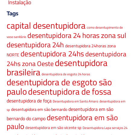
Instalação
Tags
capital desentupidora
como desentupimento de
desentupidora 24 horas zona sul
vaso sanitário
desentupidora 24h
desentupidora 24horas zona
desentupidora 24hs
desentupidora
NORTE
desentupidora
24hs zona Oeste
brasileira
desentupidora de esgoto 24 horas
desentupidora de esgoto são
paulo
desentupidora de fossa
desentupidora de foça
Desentupidora em Santo Amaro
desentupidora em
desentupidora em são
desentupidora em são bernardo
sp
desentupidora em são
bernardo do campo
paulo
desentupidora em são vicente sp
Desentupidora Lapa serviços 24