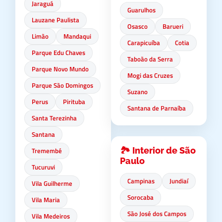
Jaraguá
Guarulhos
Lauzane Paulista
Osasco
Barueri
Limão
Mandaqui
Carapicuíba
Cotia
Parque Edu Chaves
Taboão da Serra
Parque Novo Mundo
Mogi das Cruzes
Parque São Domingos
Suzano
Perus
Pirituba
Santana de Parnaíba
Santa Terezinha
Santana
🏞️ Interior de São
Tremembé
Paulo
Tucuruvi
Campinas
Jundiaí
Vila Guilherme
Sorocaba
Vila Maria
São José dos Campos
Vila Medeiros