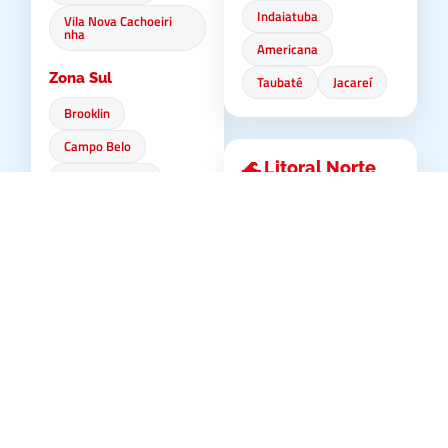
Indaiatuba
Vila Nova Cachoeiri
nha
Americana
Zona Sul
Taubaté
Jacareí
Brooklin
Campo Belo
🌊 Litoral Norte
Campo Grande
Ubatuba
Campo Limpo
Caraguatatuba
Capão Redondo
São Sebastião
Cidade Ademar
Ilhabela
Cidade Dutra
Cursino
Faria Lima
Grajaú
🏢 Baixada
Granja Julieta
Santista
Ibirapuera