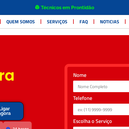
👷 Técnicos em Prontidão
QUEM SOMOS
SERVIÇOS
FAQ
NOTICIAS
ra
Nome
Telefone
Ligar
agora
Escolha o Serviço
o
24 horas