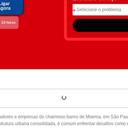
Ligar
agora
24 horas
dores e empresas do charmoso bairro de Moema, em São Paulo
strutura urbana consolidada, é comum enfrentar desafios como