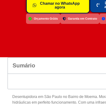
Chamar no WhatsApp
agora
Orçamento Grátis
Garantia em Contrato
Sumário
Desentupidora em São Paulo no Bairro de Moema. Mora
hidráulicas em perfeito funcionamento. Com uma infrae