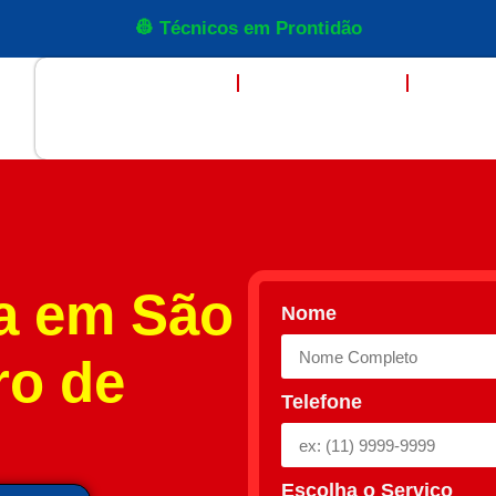
👷 Técnicos em Prontidão
DESENTUPIDORA
QUEM SOMOS
SERVI
CONTATO
a em São
Nome
ro de
Telefone
Escolha o Serviço