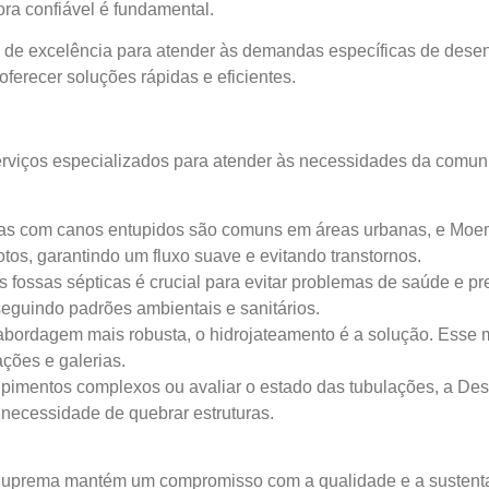
ra confiável é fundamental.
de excelência para atender às demandas específicas de des
erecer soluções rápidas e eficientes.
viços especializados para atender às necessidades da comuni
s com canos entupidos são comuns em áreas urbanas, e Moema
os, garantindo um fluxo suave e evitando transtornos.
ossas sépticas é crucial para evitar problemas de saúde e p
 seguindo padrões ambientais e sanitários.
ordagem mais robusta, o hidrojateamento é a solução. Esse mé
ções e galerias.
tupimentos complexos ou avaliar o estado das tubulações, a Des
 necessidade de quebrar estruturas.
a Suprema mantém um compromisso com a qualidade e a sustenta