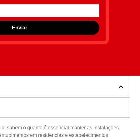
Enviar
, sabem o quanto é essencial manter as instalações
 entupimentos em residências e estabelecimentos