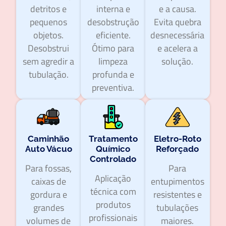
detritos e
interna e
e a causa.
pequenos
desobstrução
Evita quebra
objetos.
eficiente.
desnecessária
Desobstrui
Ótimo para
e acelera a
sem agredir a
limpeza
solução.
tubulação.
profunda e
preventiva.
Caminhão
Tratamento
Eletro-Roto
Auto Vácuo
Químico
Reforçado
Controlado
Para fossas,
Para
Aplicação
caixas de
entupimentos
técnica com
gordura e
resistentes e
produtos
grandes
tubulações
profissionais
volumes de
maiores.