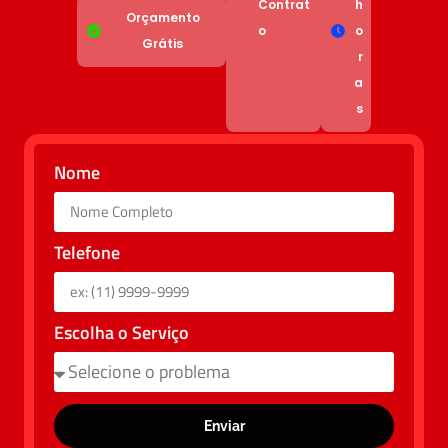
Contrat
h
Orçamento
o
o
Grátis
r
a
s
Nome
Telefone
Escolha o Serviço
Enviar