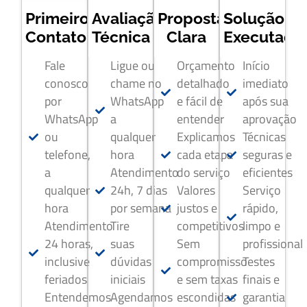
Primeiro
Avaliação
Proposta
Solução
Contato
Técnica
Clara
Executada
Fale
Ligue ou
Orçamento
Início
conosco
chame no
detalhado
imediato
por
WhatsApp
e fácil de
após sua
WhatsApp
a
entender
aprovação
ou
qualquer
Explicamos
Técnicas
telefone,
hora
cada etapa
seguras e
a
Atendimento
do serviço
eficientes
qualquer
24h, 7 dias
Valores
Serviço
hora
por semana
justos e
rápido,
Atendimento
Tire
competitivos
limpo e
24 horas,
suas
Sem
profissional
inclusive
dúvidas
compromisso
Testes
feriados
iniciais
e sem taxas
finais e
Entendemos
Agendamos
escondidas
garantia