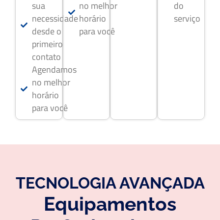
sua
no melhor
do
necessidade
horário
serviço
desde o
para você
primeiro
contato
Agendamos
no melhor
horário
para você
TECNOLOGIA AVANÇADA
Equipamentos