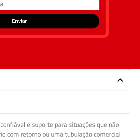
Enviar
confiável e suporte para situações que não
io com retorno ou uma tubulação comercial