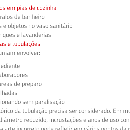
os em pias de cozinha
 ralos de banheiro
s e objetos no vaso sanitário
nques e lavanderias
xas e tubulações
tumam envolver:
pediente
laboradores
áreas de preparo
ilhadas
cionando sem paralisação
tórico da tubulação precisa ser considerado. Em m
diâmetro reduzido, incrustações e anos de uso con
arte incorreto pode refletir em vários pontos da 