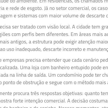
 saúde do ambiente. Em residências, os chamados
ria e rede de esgoto. Já no setor comercial, os cas
ssagem e sistemas com maior volume de descarte d
cisa ser tratado com visão local. A cidade tem gra
giões com perfis bem diferentes. Em áreas mais a
ais antigos, a estrutura pode exigir atenção maio
 ao uso inadequado, descarte incorreto e manutenç
e empresas precisa entender que cada cenário ped
calizada. Uma loja com banheiro entupido pode en
ada na linha de saída. Um condomínio pode ter ch
do ponto de obstrução e segue com o método mais a
mente procura três respostas objetivas: quanto te
mostra forte intenção comercial. A decisão costu