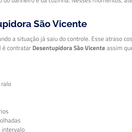
o do banheiro e da cozinha. Nesses momentos, at
pidora São Vicente
ndo a situação já saiu do controle. Esse atraso 
l é contratar
Desentupidora São Vicente
assim que
 ralo
rios
molhadas
intervalo