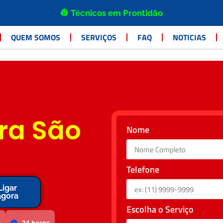
👷 Técnicos em Prontidão
QUEM SOMOS
SERVIÇOS
FAQ
NOTICIAS
ra São
Nome
Telefone
Ligar
agora
Escolha o Serviço
o
24 horas