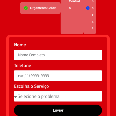
Contrat
h
Orçamento Grátis
o
o
r
a
s
Nome
Telefone
Escolha o Serviço
Enviar