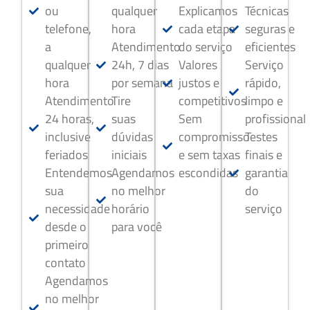
ou
qualquer
Explicamos
Técnicas
telefone,
hora
cada etapa
seguras e
a
Atendimento
do serviço
eficientes
qualquer
24h, 7 dias
Valores
Serviço
hora
por semana
justos e
rápido,
Atendimento
Tire
competitivos
limpo e
24 horas,
suas
Sem
profissional
inclusive
dúvidas
compromisso
Testes
feriados
iniciais
e sem taxas
finais e
Entendemos
Agendamos
escondidas
garantia
sua
no melhor
do
necessidade
horário
serviço
desde o
para você
primeiro
contato
Agendamos
no melhor