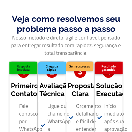
Veja como resolvemos seu
problema passo a passo
Nosso método é direto, ágil e confiável, pensado
para entregar resultado com rapidez, segurança e
total transparência.
Resposta
Chegada
Sem surpresas
Resultado
imediata
rápida
garantido
Primeiro
Avaliação
Proposta
Solução
Contato
Técnica
Clara
Executada
Fale
Ligue ou
Orçamento
Início
conosco
chame no
detalhado
imediato
por
WhatsApp
e fácil de
após sua
WhatsApp
a
entender
aprovação