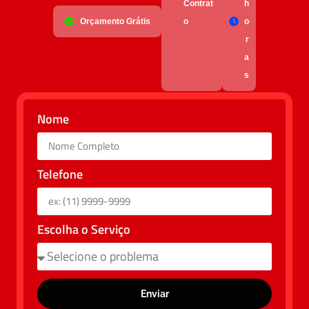
Contrat
h
Orçamento Grátis
o
o
r
a
s
Nome
Telefone
Escolha o Serviço
Enviar