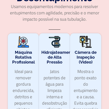
Usamos equipamentos modernos para resolver
entupimentos com agilidade, precisão e o menor
impacto possível na sua tubulação.
Máquina
Hidrojateamento
Câmera de
Rotativa
de Alta
Inspeção
Profissional
Pressão
(Vídeo)
Ideal para
Jatos
Mostra o
remover
potentes de
ponto exato
gordura
água para
do
endurecida,
limpeza
entupimento
detritos e
interna e
e a causa.
pequenos
desobstrução
Evita quebra