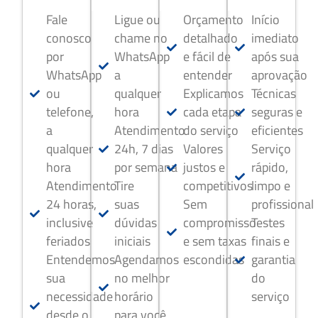
Fale
Ligue ou
Orçamento
Início
conosco
chame no
detalhado
imediato
por
WhatsApp
e fácil de
após sua
WhatsApp
a
entender
aprovação
ou
qualquer
Explicamos
Técnicas
telefone,
hora
cada etapa
seguras e
a
Atendimento
do serviço
eficientes
qualquer
24h, 7 dias
Valores
Serviço
hora
por semana
justos e
rápido,
Atendimento
Tire
competitivos
limpo e
24 horas,
suas
Sem
profissional
inclusive
dúvidas
compromisso
Testes
feriados
iniciais
e sem taxas
finais e
Entendemos
Agendamos
escondidas
garantia
sua
no melhor
do
necessidade
horário
serviço
desde o
para você