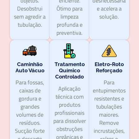
objetos.
eficiente.
desnecessária
Desobstrui
Ótimo para
e acelera a
sem agredir a
limpeza
solução.
tubulação.
profunda e
preventiva.
Caminhão
Tratamento
Eletro-Roto
Auto Vácuo
Químico
Reforçado
Controlado
Para fossas,
Para
Aplicação
caixas de
entupimentos
técnica com
gordura e
resistentes e
produtos
grandes
tubulações
profissionais
volumes de
maiores.
para dissolver
resíduos.
Remove
obstruções
Sucção forte
incrustações,
orgânicas e
e descarte
raízes e