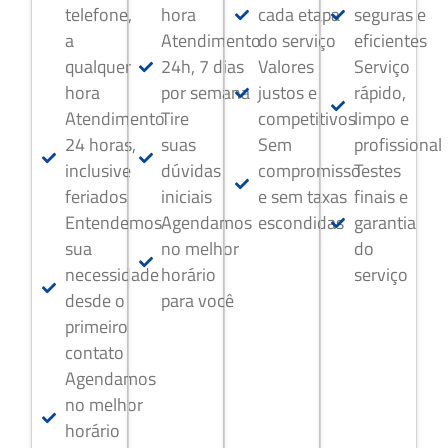
telefone,
hora
cada etapa
seguras e
a
Atendimento
do serviço
eficientes
qualquer
24h, 7 dias
Valores
Serviço
hora
por semana
justos e
rápido,
Atendimento
Tire
competitivos
limpo e
24 horas,
suas
Sem
profissional
inclusive
dúvidas
compromisso
Testes
feriados
iniciais
e sem taxas
finais e
Entendemos
Agendamos
escondidas
garantia
sua
no melhor
do
necessidade
horário
serviço
desde o
para você
primeiro
contato
Agendamos
no melhor
horário