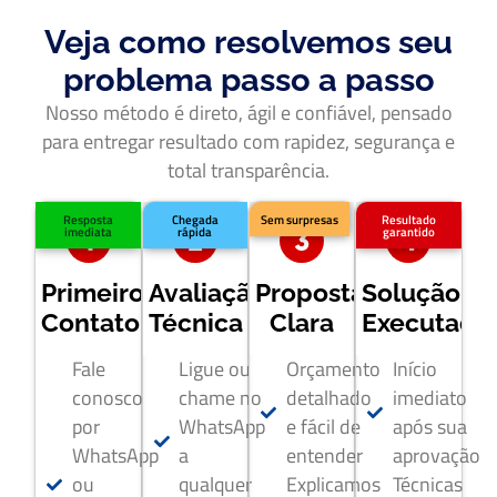
Veja como resolvemos seu
problema passo a passo
Nosso método é direto, ágil e confiável, pensado
para entregar resultado com rapidez, segurança e
total transparência.
Resposta
Chegada
Sem surpresas
Resultado
imediata
rápida
garantido
Primeiro
Avaliação
Proposta
Solução
Contato
Técnica
Clara
Executada
Fale
Ligue ou
Orçamento
Início
conosco
chame no
detalhado
imediato
por
WhatsApp
e fácil de
após sua
WhatsApp
a
entender
aprovação
ou
qualquer
Explicamos
Técnicas