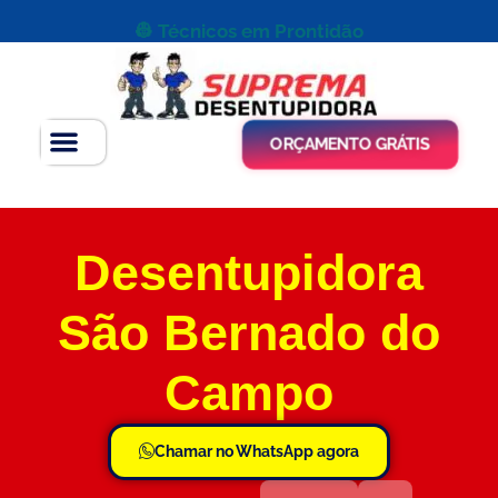
👷 Técnicos em Prontidão
ORÇAMENTO GRÁTIS
Desentupidora
São Bernado do
Campo
Chamar no WhatsApp agora