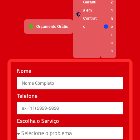
Garanti
2
a em
4
Contrat
h
Orçamento Grátis
o
o
r
a
s
Nome
Telefone
Escolha o Serviço