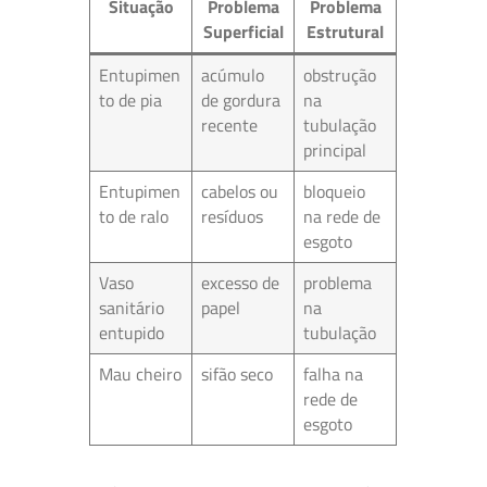
Situação
Problema
Problema
Superficial
Estrutural
Entupimen
acúmulo
obstrução
to de pia
de gordura
na
recente
tubulação
principal
Entupimen
cabelos ou
bloqueio
to de ralo
resíduos
na rede de
esgoto
Vaso
excesso de
problema
sanitário
papel
na
entupido
tubulação
Mau cheiro
sifão seco
falha na
rede de
esgoto