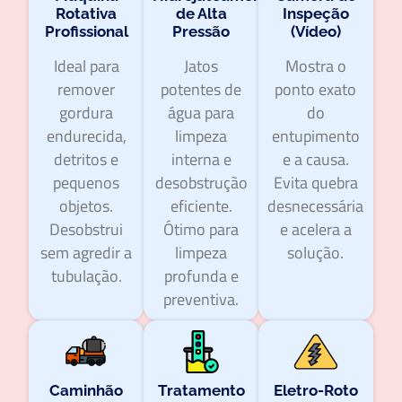
Rotativa
de Alta
Inspeção
Profissional
Pressão
(Vídeo)
Ideal para
Jatos
Mostra o
remover
potentes de
ponto exato
gordura
água para
do
endurecida,
limpeza
entupimento
detritos e
interna e
e a causa.
pequenos
desobstrução
Evita quebra
objetos.
eficiente.
desnecessária
Desobstrui
Ótimo para
e acelera a
sem agredir a
limpeza
solução.
tubulação.
profunda e
preventiva.
Caminhão
Tratamento
Eletro-Roto