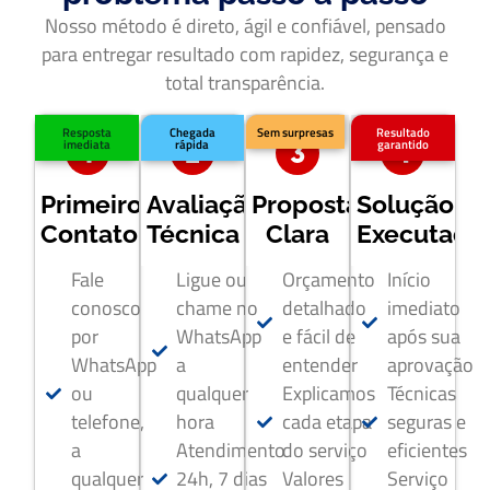
Nosso método é direto, ágil e confiável, pensado
para entregar resultado com rapidez, segurança e
total transparência.
Resposta
Chegada
Sem surpresas
Resultado
imediata
rápida
garantido
Primeiro
Avaliação
Proposta
Solução
Contato
Técnica
Clara
Executada
Fale
Ligue ou
Orçamento
Início
conosco
chame no
detalhado
imediato
por
WhatsApp
e fácil de
após sua
WhatsApp
a
entender
aprovação
ou
qualquer
Explicamos
Técnicas
telefone,
hora
cada etapa
seguras e
a
Atendimento
do serviço
eficientes
qualquer
24h, 7 dias
Valores
Serviço