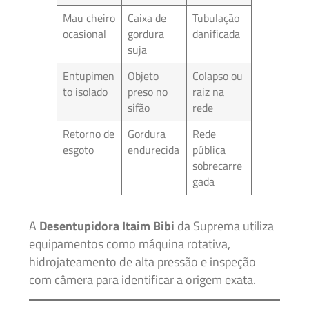
Mau cheiro
Caixa de
Tubulação
ocasional
gordura
danificada
suja
Entupimen
Objeto
Colapso ou
to isolado
preso no
raiz na
sifão
rede
Retorno de
Gordura
Rede
esgoto
endurecida
pública
sobrecarre
gada
A
Desentupidora Itaim Bibi
da Suprema utiliza
equipamentos como máquina rotativa,
hidrojateamento de alta pressão e inspeção
com câmera para identificar a origem exata.