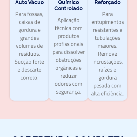
Auto Vácuo
Químico
Reforçado
Controlado
Para fossas,
Para
Aplicação
caixas de
entupimentos
técnica com
gordura e
resistentes e
produtos
grandes
tubulações
profissionais
volumes de
maiores.
para dissolver
resíduos.
Remove
obstruções
Sucção forte
incrustações,
orgânicas e
e descarte
raízes e
reduzir
correto.
gordura
odores com
pesada com
segurança.
alta eficiência.