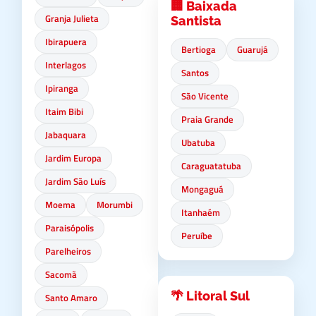
🏢 Baixada
Granja Julieta
Santista
Ibirapuera
Bertioga
Guarujá
Interlagos
Santos
Ipiranga
São Vicente
Itaim Bibi
Praia Grande
Jabaquara
Ubatuba
Jardim Europa
Caraguatatuba
Jardim São Luís
Mongaguá
Moema
Morumbi
Itanhaém
Paraisópolis
Peruíbe
Parelheiros
Sacomã
🌴 Litoral Sul
Santo Amaro