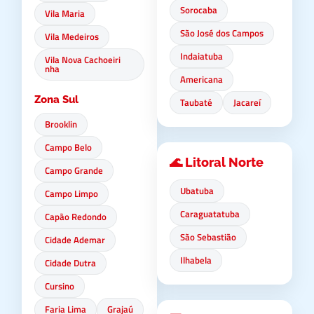
Sorocaba
Vila Maria
São José dos Campos
Vila Medeiros
Indaiatuba
Vila Nova Cachoeiri
nha
Americana
Zona Sul
Taubaté
Jacareí
Brooklin
Campo Belo
🌊 Litoral Norte
Campo Grande
Ubatuba
Campo Limpo
Caraguatatuba
Capão Redondo
São Sebastião
Cidade Ademar
Ilhabela
Cidade Dutra
Cursino
Faria Lima
Grajaú