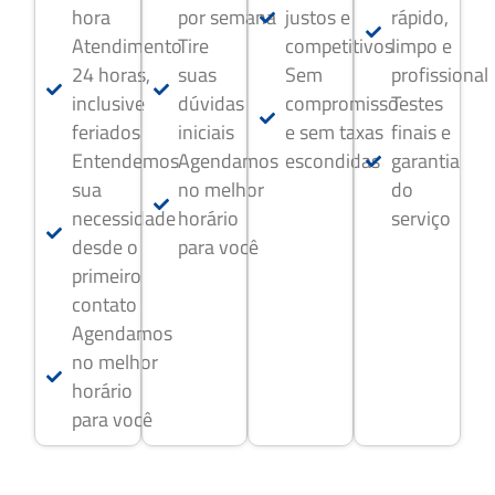
hora
por semana
justos e
rápido,
Atendimento
Tire
competitivos
limpo e
24 horas,
suas
Sem
profissional
inclusive
dúvidas
compromisso
Testes
feriados
iniciais
e sem taxas
finais e
Entendemos
Agendamos
escondidas
garantia
sua
no melhor
do
necessidade
horário
serviço
desde o
para você
primeiro
contato
Agendamos
no melhor
horário
para você