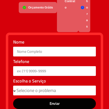
Contrat
h
Orçamento Grátis
o
o
r
a
s
Nome
Telefone
Escolha o Serviço
Enviar