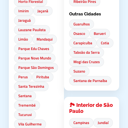
Horto Florestal
Ribeirão Pires
Imirim
Jaçanã
Outras Cidades
Jaraguá
Guarulhos
Lauzane Paulista
Osasco
Barueri
Limão
Mandaqui
Carapicuíba
Cotia
Parque Edu Chaves
Taboão da Serra
Parque Novo Mundo
Mogi das Cruzes
Parque São Domingos
Suzano
Perus
Pirituba
Santana de Parnaíba
Santa Terezinha
Santana
🏞️ Interior de São
Tremembé
Paulo
Tucuruvi
Campinas
Jundiaí
Vila Guilherme