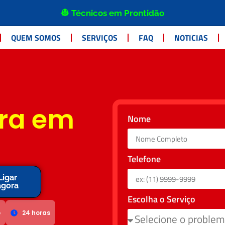
👷 Técnicos em Prontidão
QUEM SOMOS
SERVIÇOS
FAQ
NOTICIAS
ra em
Nome
Telefone
Ligar
agora
Escolha o Serviço
o
24 horas