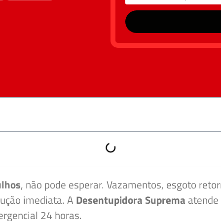
ulhos
, não pode esperar. Vazamentos, esgoto retor
lução imediata. A
Desentupidora Suprema
atende 
gencial 24 horas.