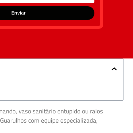
Enviar
nando, vaso sanitário entupido ou ralos
Guarulhos com equipe especializada,