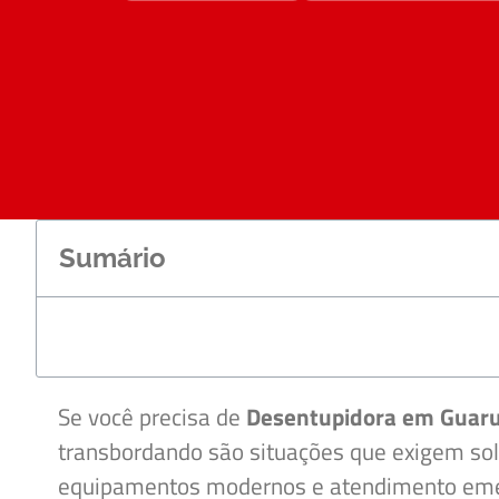
Sumário
Se você precisa de
Desentupidora em Guar
transbordando são situações que exigem so
equipamentos modernos e atendimento emer