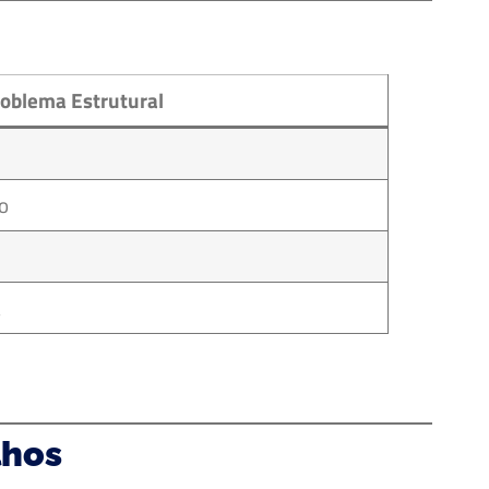
oblema Estrutural
ão
a
lhos