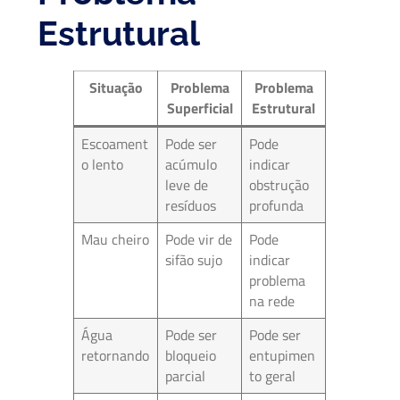
Estrutural
Situação
Problema
Problema
Superficial
Estrutural
Escoament
Pode ser
Pode
o lento
acúmulo
indicar
leve de
obstrução
resíduos
profunda
Mau cheiro
Pode vir de
Pode
sifão sujo
indicar
problema
na rede
Água
Pode ser
Pode ser
retornando
bloqueio
entupimen
parcial
to geral