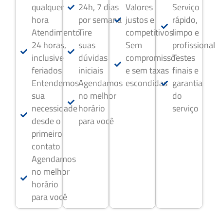
qualquer
24h, 7 dias
Valores
Serviço
hora
por semana
justos e
rápido,
Atendimento
Tire
competitivos
limpo e
24 horas,
suas
Sem
profissional
inclusive
dúvidas
compromisso
Testes
feriados
iniciais
e sem taxas
finais e
Entendemos
Agendamos
escondidas
garantia
sua
no melhor
do
necessidade
horário
serviço
desde o
para você
primeiro
contato
Agendamos
no melhor
horário
para você