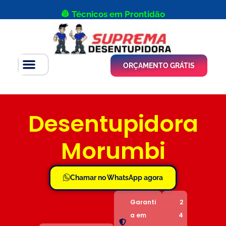
👷 Técnicos em Prontidão
ORÇAMENTO GRÁTIS
Desentupidora
Morumbi
Chamar no WhatsApp agora
Garanti
2
a em
4