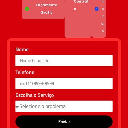
Contrat
h
Orçamento
o
o
Grátis
r
a
s
Nome
Telefone
Escolha o Serviço
Enviar