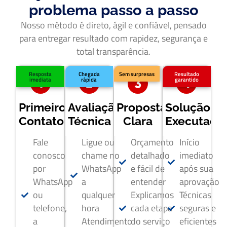
problema passo a passo
Nosso método é direto, ágil e confiável, pensado
para entregar resultado com rapidez, segurança e
total transparência.
Resposta
Chegada
Sem surpresas
Resultado
imediata
rápida
garantido
Primeiro
Avaliação
Proposta
Solução
Contato
Técnica
Clara
Executada
Fale
Ligue ou
Orçamento
Início
conosco
chame no
detalhado
imediato
por
WhatsApp
e fácil de
após sua
WhatsApp
a
entender
aprovação
ou
qualquer
Explicamos
Técnicas
telefone,
hora
cada etapa
seguras e
a
Atendimento
do serviço
eficientes