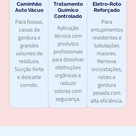
Caminhão
Tratamento
Eletro-Roto
Auto Vácuo
Químico
Reforçado
Controlado
Para fossas,
Para
Aplicação
caixas de
entupimentos
técnica com
gordura e
resistentes e
produtos
grandes
tubulações
profissionais
volumes de
maiores.
para dissolver
resíduos.
Remove
obstruções
Sucção forte
incrustações,
orgânicas e
e descarte
raízes e
reduzir
correto.
gordura
odores com
pesada com
segurança.
alta eficiência.