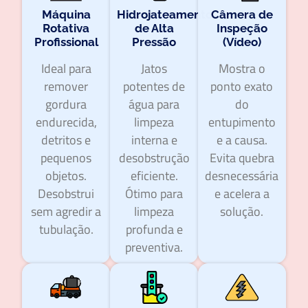
Máquina
Hidrojateamento
Câmera de
Rotativa
de Alta
Inspeção
Profissional
Pressão
(Vídeo)
Ideal para
Jatos
Mostra o
remover
potentes de
ponto exato
gordura
água para
do
endurecida,
limpeza
entupimento
detritos e
interna e
e a causa.
pequenos
desobstrução
Evita quebra
objetos.
eficiente.
desnecessária
Desobstrui
Ótimo para
e acelera a
sem agredir a
limpeza
solução.
tubulação.
profunda e
preventiva.