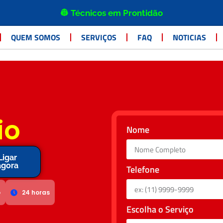
👷 Técnicos em Prontidão
QUEM SOMOS
SERVIÇOS
FAQ
NOTICIAS
io
Nome
Ligar
agora
Telefone
o
24 horas
Escolha o Serviço