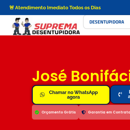
🚨 Atendimento Imediato Todos os Dias
DESENTUPIDORA
José Bonifác
Chamar no WhatsApp
agora
Orçamento Grátis
Garantia em Contrat