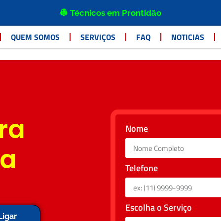
👷 Técnicos em Prontidão
QUEM SOMOS
SERVIÇOS
FAQ
NOTICIAS
ra
Nome
ia
Telefone
Escolha o Serviço
Ligar