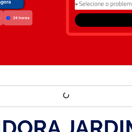
agora
o
24 horas
DORA JARDI