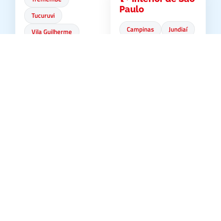
Paulo
Tucuruvi
Campinas
Jundiaí
Vila Guilherme
Sorocaba
Vila Maria
São José dos Campos
Vila Medeiros
Indaiatuba
Vila Nova Cachoeiri
nha
Americana
Zona Sul
Taubaté
Jacareí
Brooklin
Campo Belo
🌊 Litoral Norte
Campo Grande
Ubatuba
Campo Limpo
Caraguatatuba
Capão Redondo
São Sebastião
Cidade Ademar