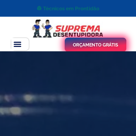
👷 Técnicos em Prontidão
ORÇAMENTO GRÁTIS