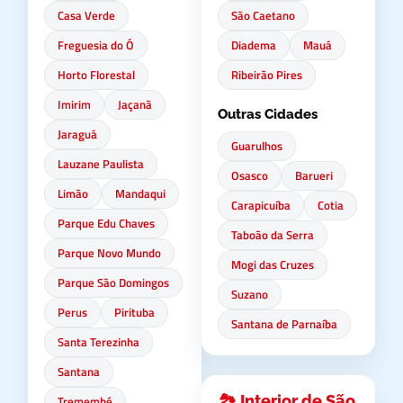
Casa Verde
São Caetano
Freguesia do Ó
Diadema
Mauá
Horto Florestal
Ribeirão Pires
Imirim
Jaçanã
Outras Cidades
Jaraguá
Guarulhos
Lauzane Paulista
Osasco
Barueri
Limão
Mandaqui
Carapicuíba
Cotia
Parque Edu Chaves
Taboão da Serra
Parque Novo Mundo
Mogi das Cruzes
Parque São Domingos
Suzano
Perus
Pirituba
Santana de Parnaíba
Santa Terezinha
Santana
🏞️ Interior de São
Tremembé