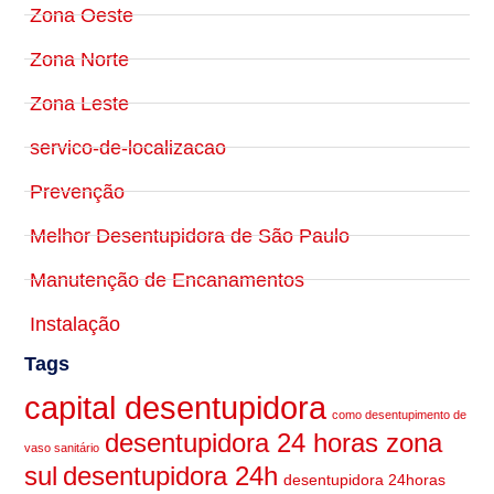
Zona Oeste
Zona Norte
Zona Leste
servico-de-localizacao
Prevenção
Melhor Desentupidora de São Paulo
Manutenção de Encanamentos
Instalação
Tags
capital desentupidora
como desentupimento de
desentupidora 24 horas zona
vaso sanitário
sul
desentupidora 24h
desentupidora 24horas