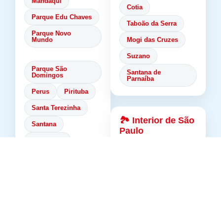
Mandaqui
Cotia
Parque Edu Chaves
Taboão da Serra
Parque Novo
Mundo
Mogi das Cruzes
Suzano
Parque São
Santana de
Domingos
Parnaíba
Perus
Pirituba
Santa Terezinha
🏞️ Interior de São
Santana
Paulo
Tremembé
Campinas
Tucuruvi
Jundiaí
Vila Guilherme
Sorocaba
Vila Maria
São José dos
Vila Medeiros
Campos