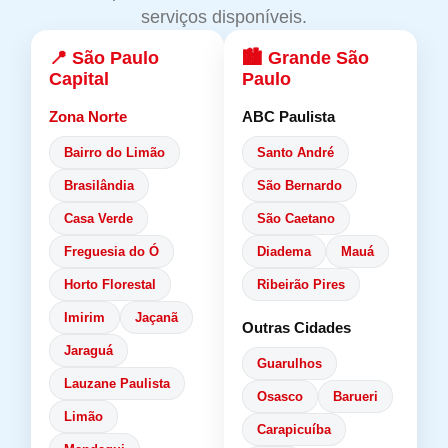
serviços disponíveis.
📍 São Paulo
🏙️ Grande São
Capital
Paulo
Zona Norte
ABC Paulista
Bairro do Limão
Santo André
Brasilândia
São Bernardo
Casa Verde
São Caetano
Freguesia do Ó
Diadema
Mauá
Horto Florestal
Ribeirão Pires
Imirim
Jaçanã
Outras Cidades
Jaraguá
Guarulhos
Lauzane Paulista
Osasco
Barueri
Limão
Carapicuíba