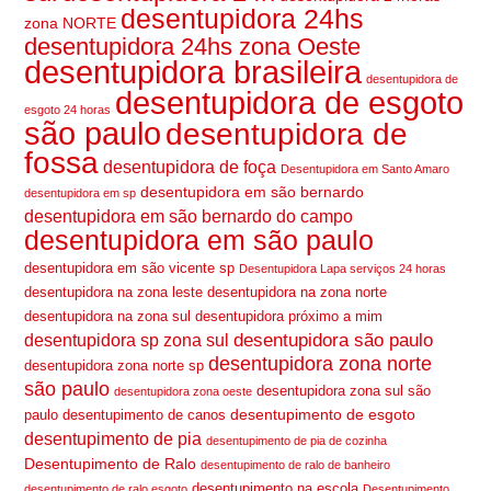
desentupidora 24hs
zona NORTE
desentupidora 24hs zona Oeste
desentupidora brasileira
desentupidora de
desentupidora de esgoto
esgoto 24 horas
são paulo
desentupidora de
fossa
desentupidora de foça
Desentupidora em Santo Amaro
desentupidora em são bernardo
desentupidora em sp
desentupidora em são bernardo do campo
desentupidora em são paulo
desentupidora em são vicente sp
Desentupidora Lapa serviços 24 horas
desentupidora na zona leste
desentupidora na zona norte
desentupidora na zona sul
desentupidora próximo a mim
desentupidora são paulo
desentupidora sp zona sul
desentupidora zona norte
desentupidora zona norte sp
são paulo
desentupidora zona sul são
desentupidora zona oeste
desentupimento de esgoto
paulo
desentupimento de canos
desentupimento de pia
desentupimento de pia de cozinha
Desentupimento de Ralo
desentupimento de ralo de banheiro
desentupimento na escola
desentupimento de ralo esgoto
Desentupimento