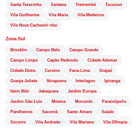
Santa Terezinha
Santana
Tremembé
Tucuruvi
Vila Guilherme
Vila Maria
Vila Medeiros
Vila Nova Cachoeiri nha
Zona Sul
Brooklin
Campo Belo
Campo Grande
Campo Limpo
Capão Redondo
Cidade Ademar
Cidade Dutra
Cursino
Faria Lima
Grajaú
Granja Julieta
Ibirapuera
Interlagos
Ipiranga
Itaim Bibi
Jabaquara
Jardim Europa
Jardim São Luís
Moema
Morumbi
Paraisópolis
Parelheiros
Sacomã
Santo Amaro
Saúde
Socorro
Vila Andrade
Vila Mariana
Vila Olímpia
Centro