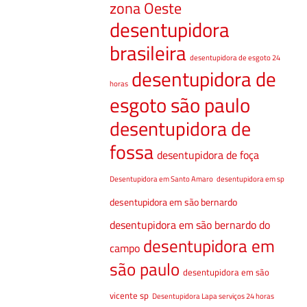
zona Oeste
desentupidora
brasileira
desentupidora de esgoto 24
desentupidora de
horas
esgoto são paulo
desentupidora de
fossa
desentupidora de foça
Desentupidora em Santo Amaro
desentupidora em sp
desentupidora em são bernardo
desentupidora em são bernardo do
desentupidora em
campo
são paulo
desentupidora em são
vicente sp
Desentupidora Lapa serviços 24 horas