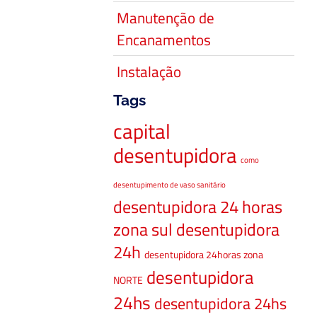
Manutenção de
Encanamentos
Instalação
Tags
capital
desentupidora
como
desentupimento de vaso sanitário
desentupidora 24 horas
zona sul
desentupidora
24h
desentupidora 24horas zona
desentupidora
NORTE
24hs
desentupidora 24hs