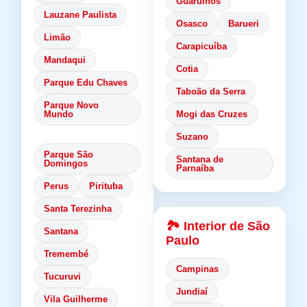
Guarulhos
Lauzane Paulista
Osasco
Barueri
Limão
Carapicuíba
Mandaqui
Cotia
Parque Edu Chaves
Taboão da Serra
Parque Novo
Mundo
Mogi das Cruzes
Suzano
Parque São
Santana de
Domingos
Parnaíba
Perus
Pirituba
Santa Terezinha
🏞️ Interior de São
Santana
Paulo
Tremembé
Campinas
Tucuruvi
Jundiaí
Vila Guilherme