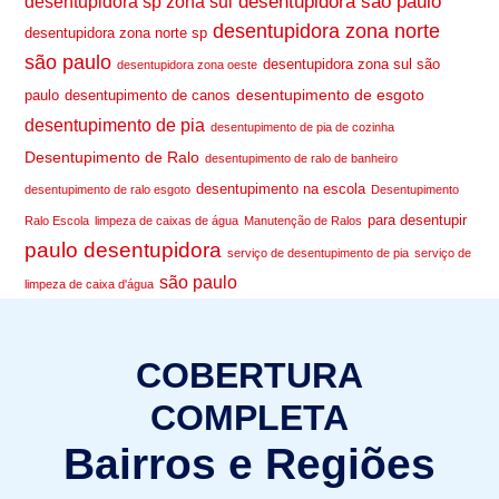
desentupidora são paulo
desentupidora sp zona sul
desentupidora zona norte
desentupidora zona norte sp
são paulo
desentupidora zona sul são
desentupidora zona oeste
desentupimento de esgoto
paulo
desentupimento de canos
desentupimento de pia
desentupimento de pia de cozinha
Desentupimento de Ralo
desentupimento de ralo de banheiro
desentupimento na escola
desentupimento de ralo esgoto
Desentupimento
para desentupir
Ralo Escola
limpeza de caixas de água
Manutenção de Ralos
paulo desentupidora
serviço de desentupimento de pia
serviço de
são paulo
limpeza de caixa d'água
COBERTURA
COMPLETA
Bairros e Regiões