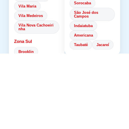
Sorocaba
Vila Maria
São José dos
Vila Medeiros
Campos
Vila Nova Cachoeiri
Indaiatuba
nha
Americana
Zona Sul
Taubaté
Jacareí
Brooklin
Campo Belo
🌊 Litoral Norte
Campo Grande
Campo Limpo
Ubatuba
Capão Redondo
Caraguatatuba
Cidade Ademar
São Sebastião
Cidade Dutra
Ilhabela
Cursino
Faria Lima