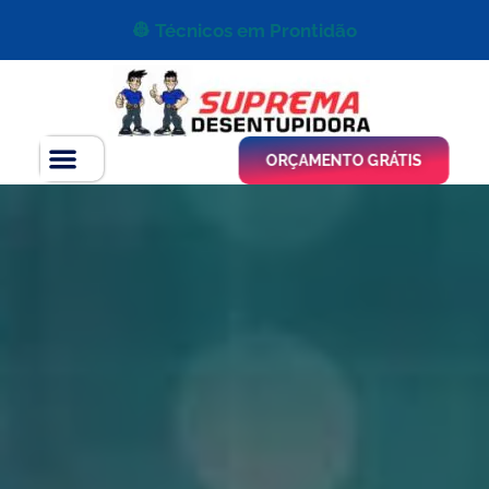
👷 Técnicos em Prontidão
ORÇAMENTO GRÁTIS