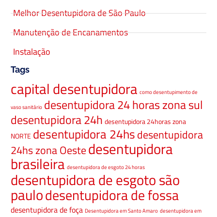
Melhor Desentupidora de São Paulo
Manutenção de Encanamentos
Instalação
Tags
capital desentupidora
como desentupimento de
desentupidora 24 horas zona sul
vaso sanitário
desentupidora 24h
desentupidora 24horas zona
desentupidora 24hs
desentupidora
NORTE
desentupidora
24hs zona Oeste
brasileira
desentupidora de esgoto 24 horas
desentupidora de esgoto são
paulo
desentupidora de fossa
desentupidora de foça
Desentupidora em Santo Amaro
desentupidora em