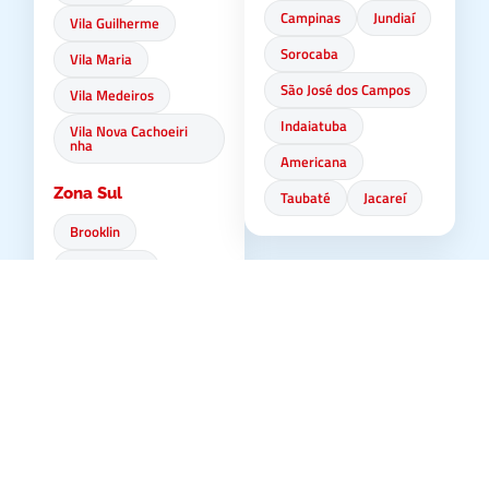
Campinas
Jundiaí
Vila Guilherme
Sorocaba
Vila Maria
São José dos Campos
Vila Medeiros
Indaiatuba
Vila Nova Cachoeiri
nha
Americana
Zona Sul
Taubaté
Jacareí
Brooklin
Campo Belo
🌊 Litoral Norte
Campo Grande
Ubatuba
Campo Limpo
Caraguatatuba
Capão Redondo
São Sebastião
Cidade Ademar
Ilhabela
Cidade Dutra
Cursino