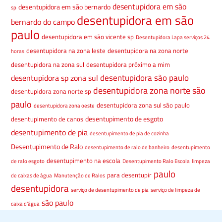
desentupidora em são
desentupidora em são bernardo
sp
desentupidora em são
bernardo do campo
paulo
desentupidora em são vicente sp
Desentupidora Lapa serviços 24
desentupidora na zona leste
desentupidora na zona norte
horas
desentupidora na zona sul
desentupidora próximo a mim
desentupidora são paulo
desentupidora sp zona sul
desentupidora zona norte são
desentupidora zona norte sp
paulo
desentupidora zona sul são paulo
desentupidora zona oeste
desentupimento de esgoto
desentupimento de canos
desentupimento de pia
desentupimento de pia de cozinha
Desentupimento de Ralo
desentupimento de ralo de banheiro
desentupimento
desentupimento na escola
de ralo esgoto
Desentupimento Ralo Escola
limpeza
paulo
para desentupir
de caixas de água
Manutenção de Ralos
desentupidora
serviço de desentupimento de pia
serviço de limpeza de
são paulo
caixa d'água