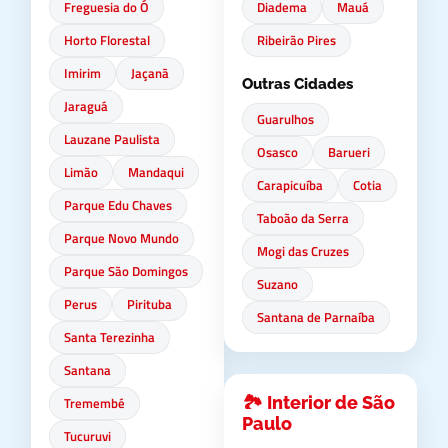
Freguesia do Ó
Diadema
Mauá
Horto Florestal
Ribeirão Pires
Imirim
Jaçanã
Outras Cidades
Jaraguá
Guarulhos
Lauzane Paulista
Osasco
Barueri
Limão
Mandaqui
Carapicuíba
Cotia
Parque Edu Chaves
Taboão da Serra
Parque Novo Mundo
Mogi das Cruzes
Parque São Domingos
Suzano
Perus
Pirituba
Santana de Parnaíba
Santa Terezinha
Santana
🏞️ Interior de São
Tremembé
Paulo
Tucuruvi