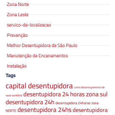
Zona Norte
Zona Leste
servico-de-localizacao
Prevenção
Melhor Desentupidora de São Paulo
Manutenção de Encanamentos
Instalação
Tags
capital desentupidora
como desentupimento de
desentupidora 24 horas zona sul
vaso sanitário
desentupidora 24h
desentupidora 24horas zona
desentupidora 24hs
desentupidora
NORTE