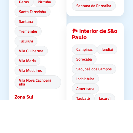
Perus
Pirituba
Santana de Parnaíba
Santa Terezinha
Santana
🏞️ Interior de São
Tremembé
Paulo
Tucuruvi
Campinas
Jundiaí
Vila Guilherme
Sorocaba
Vila Maria
São José dos Campos
Vila Medeiros
Indaiatuba
Vila Nova Cachoeiri
nha
Americana
Zona Sul
Taubaté
Jacareí
Brooklin
Campo Belo
🌊 Litoral Norte
Campo Grande