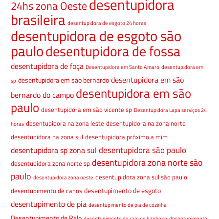
desentupidora
24hs zona Oeste
brasileira
desentupidora de esgoto 24 horas
desentupidora de esgoto são
paulo
desentupidora de fossa
desentupidora de foça
Desentupidora em Santo Amaro
desentupidora em
desentupidora em são
desentupidora em são bernardo
sp
desentupidora em são
bernardo do campo
paulo
desentupidora em são vicente sp
Desentupidora Lapa serviços 24
desentupidora na zona leste
desentupidora na zona norte
horas
desentupidora na zona sul
desentupidora próximo a mim
desentupidora são paulo
desentupidora sp zona sul
desentupidora zona norte são
desentupidora zona norte sp
paulo
desentupidora zona sul são paulo
desentupidora zona oeste
desentupimento de esgoto
desentupimento de canos
desentupimento de pia
desentupimento de pia de cozinha
Desentupimento de Ralo
desentupimento de ralo de banheiro
desentupimento