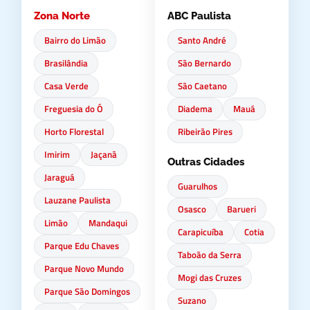
Zona Norte
ABC Paulista
Bairro do Limão
Santo André
Brasilândia
São Bernardo
Casa Verde
São Caetano
Freguesia do Ó
Diadema
Mauá
Horto Florestal
Ribeirão Pires
Imirim
Jaçanã
Outras Cidades
Jaraguá
Guarulhos
Lauzane Paulista
Osasco
Barueri
Limão
Mandaqui
Carapicuíba
Cotia
Parque Edu Chaves
Taboão da Serra
Parque Novo Mundo
Mogi das Cruzes
Parque São Domingos
Suzano