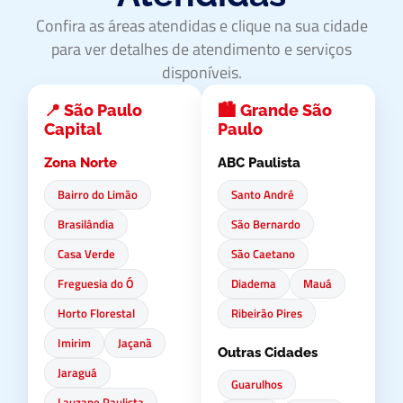
Confira as áreas atendidas e clique na sua cidade
para ver detalhes de atendimento e serviços
disponíveis.
📍 São Paulo
🏙️ Grande São
Capital
Paulo
Zona Norte
ABC Paulista
Bairro do Limão
Santo André
Brasilândia
São Bernardo
Casa Verde
São Caetano
Freguesia do Ó
Diadema
Mauá
Horto Florestal
Ribeirão Pires
Imirim
Jaçanã
Outras Cidades
Jaraguá
Guarulhos
Lauzane Paulista