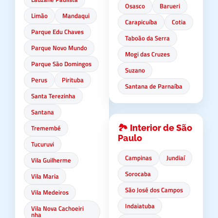
Osasco
Barueri
Limão
Mandaqui
Carapicuíba
Cotia
Parque Edu Chaves
Taboão da Serra
Parque Novo Mundo
Mogi das Cruzes
Parque São Domingos
Suzano
Perus
Pirituba
Santana de Parnaíba
Santa Terezinha
Santana
🏞️ Interior de São
Tremembé
Paulo
Tucuruvi
Campinas
Jundiaí
Vila Guilherme
Sorocaba
Vila Maria
São José dos Campos
Vila Medeiros
Indaiatuba
Vila Nova Cachoeiri
nha