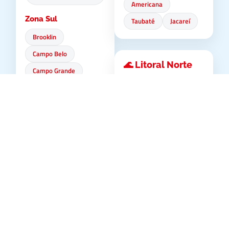
Americana
Zona Sul
Taubaté
Jacareí
Brooklin
Campo Belo
🌊 Litoral Norte
Campo Grande
Ubatuba
Campo Limpo
Caraguatatuba
Capão Redondo
São Sebastião
Cidade Ademar
Ilhabela
Cidade Dutra
Cursino
Faria Lima
Grajaú
🏢 Baixada
Granja Julieta
Santista
Ibirapuera
Bertioga
Guarujá
Interlagos
Santos