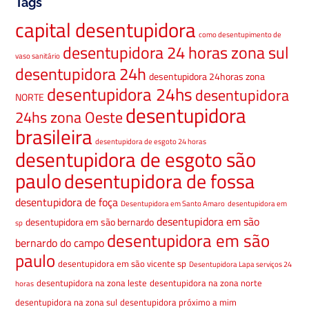
Tags
capital desentupidora
como desentupimento de
desentupidora 24 horas zona sul
vaso sanitário
desentupidora 24h
desentupidora 24horas zona
desentupidora 24hs
desentupidora
NORTE
desentupidora
24hs zona Oeste
brasileira
desentupidora de esgoto 24 horas
desentupidora de esgoto são
paulo
desentupidora de fossa
desentupidora de foça
Desentupidora em Santo Amaro
desentupidora em
desentupidora em são
desentupidora em são bernardo
sp
desentupidora em são
bernardo do campo
paulo
desentupidora em são vicente sp
Desentupidora Lapa serviços 24
desentupidora na zona leste
desentupidora na zona norte
horas
desentupidora na zona sul
desentupidora próximo a mim