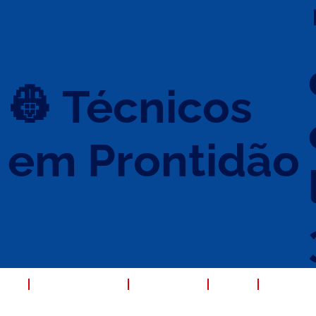
👷 Técnicos
em Prontidão
s
ORA
QUEM SOMOS
SERVIÇOS
FAQ