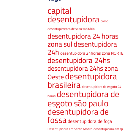
capital
desentupidora
como
desentupimento de vaso sanitário
desentupidora 24 horas
zona sul
desentupidora
24h
desentupidora 24horas zona NORTE
desentupidora 24hs
desentupidora 24hs zona
desentupidora
Oeste
brasileira
desentupidora de esgoto 24
desentupidora de
horas
esgoto são paulo
desentupidora de
fossa
desentupidora de foça
Desentupidora em Santo Amaro
desentupidora em sp