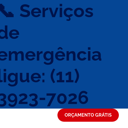
📞 Serviços
de
emergência
ligue: (11)
3923-7026
ORÇAMENTO GRÁTIS