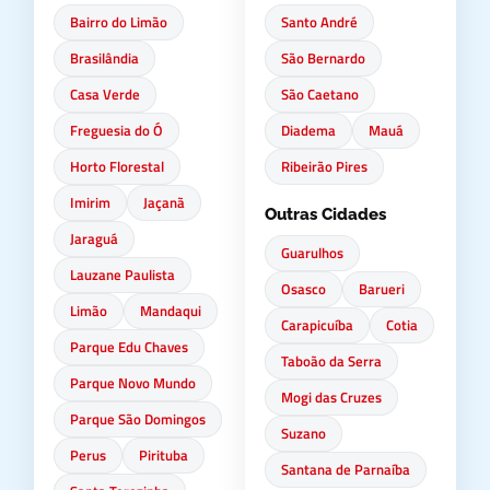
Bairro do Limão
Santo André
Brasilândia
São Bernardo
Casa Verde
São Caetano
Freguesia do Ó
Diadema
Mauá
Horto Florestal
Ribeirão Pires
Imirim
Jaçanã
Outras Cidades
Jaraguá
Guarulhos
Lauzane Paulista
Osasco
Barueri
Limão
Mandaqui
Carapicuíba
Cotia
Parque Edu Chaves
Taboão da Serra
Parque Novo Mundo
Mogi das Cruzes
Parque São Domingos
Suzano
Perus
Pirituba
Santana de Parnaíba