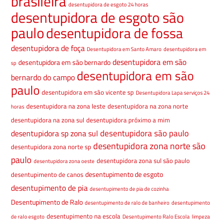
brasileira
desentupidora de esgoto 24 horas
desentupidora de esgoto são
paulo
desentupidora de fossa
desentupidora de foça
Desentupidora em Santo Amaro
desentupidora em
desentupidora em são
desentupidora em são bernardo
sp
desentupidora em são
bernardo do campo
paulo
desentupidora em são vicente sp
Desentupidora Lapa serviços 24
desentupidora na zona leste
desentupidora na zona norte
horas
desentupidora na zona sul
desentupidora próximo a mim
desentupidora são paulo
desentupidora sp zona sul
desentupidora zona norte são
desentupidora zona norte sp
paulo
desentupidora zona sul são paulo
desentupidora zona oeste
desentupimento de esgoto
desentupimento de canos
desentupimento de pia
desentupimento de pia de cozinha
Desentupimento de Ralo
desentupimento de ralo de banheiro
desentupimento
desentupimento na escola
de ralo esgoto
Desentupimento Ralo Escola
limpeza