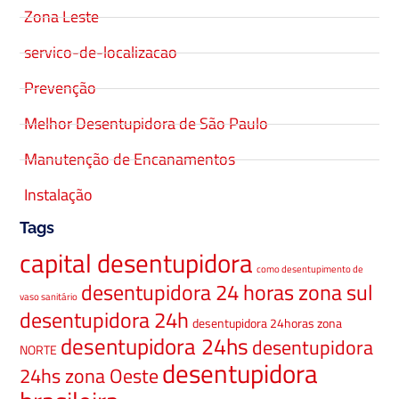
Zona Leste
servico-de-localizacao
Prevenção
Melhor Desentupidora de São Paulo
Manutenção de Encanamentos
Instalação
Tags
capital desentupidora
como desentupimento de
desentupidora 24 horas zona sul
vaso sanitário
desentupidora 24h
desentupidora 24horas zona
desentupidora 24hs
desentupidora
NORTE
desentupidora
24hs zona Oeste