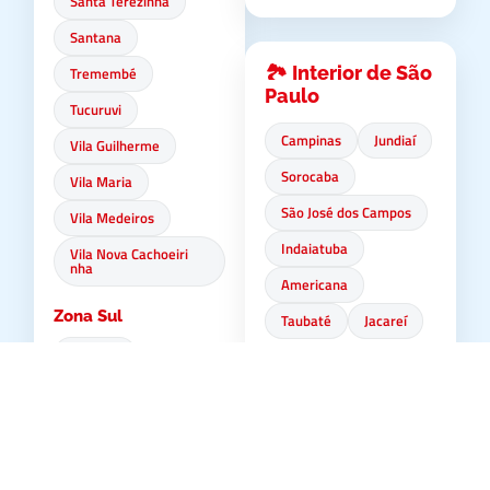
Santa Terezinha
Santana
🏞️ Interior de São
Tremembé
Paulo
Tucuruvi
Campinas
Jundiaí
Vila Guilherme
Sorocaba
Vila Maria
São José dos Campos
Vila Medeiros
Indaiatuba
Vila Nova Cachoeiri
nha
Americana
Zona Sul
Taubaté
Jacareí
Brooklin
Campo Belo
🌊 Litoral Norte
Campo Grande
Ubatuba
Campo Limpo