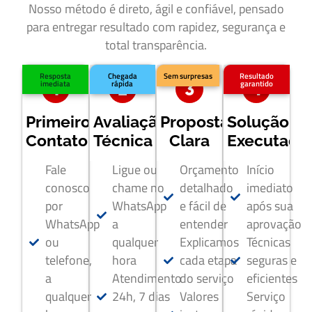
Nosso método é direto, ágil e confiável, pensado
para entregar resultado com rapidez, segurança e
total transparência.
Resposta
Chegada
Sem surpresas
Resultado
imediata
rápida
garantido
Primeiro
Avaliação
Proposta
Solução
Contato
Técnica
Clara
Executada
Fale
Ligue ou
Orçamento
Início
conosco
chame no
detalhado
imediato
por
WhatsApp
e fácil de
após sua
WhatsApp
a
entender
aprovação
ou
qualquer
Explicamos
Técnicas
telefone,
hora
cada etapa
seguras e
a
Atendimento
do serviço
eficientes
qualquer
24h, 7 dias
Valores
Serviço