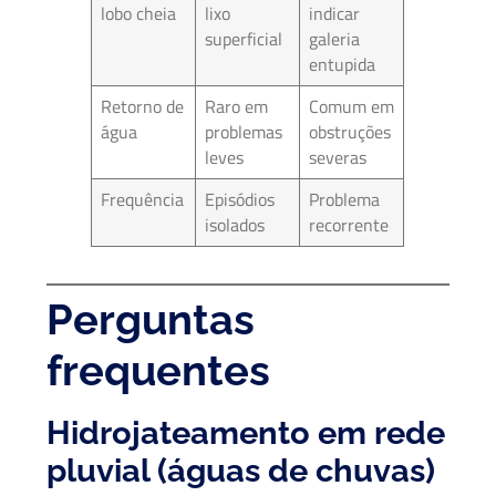
lobo cheia
lixo
indicar
superficial
galeria
entupida
Retorno de
Raro em
Comum em
água
problemas
obstruções
leves
severas
Frequência
Episódios
Problema
isolados
recorrente
Perguntas
frequentes
Hidrojateamento em rede
pluvial (águas de chuvas)