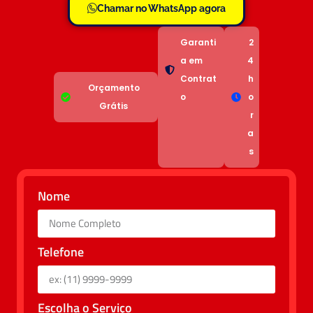
Chamar no WhatsApp agora
Garanti
2
a em
4
Contrat
h
Orçamento
o
o
Grátis
r
a
s
Nome
Telefone
Escolha o Serviço