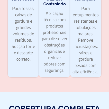
Controlado
Para fossas,
Para
Aplicação
caixas de
entupimentos
técnica com
gordura e
resistentes e
produtos
grandes
tubulações
profissionais
volumes de
maiores.
para dissolver
resíduos.
Remove
obstruções
Sucção forte
incrustações,
orgânicas e
e descarte
raízes e
reduzir
correto.
gordura
odores com
pesada com
segurança.
alta eficiência.
COBERTURA COMPLETA