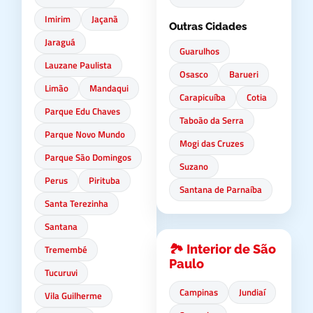
Imirim
Jaçanã
Outras Cidades
Jaraguá
Guarulhos
Lauzane Paulista
Osasco
Barueri
Limão
Mandaqui
Carapicuíba
Cotia
Parque Edu Chaves
Taboão da Serra
Parque Novo Mundo
Mogi das Cruzes
Parque São Domingos
Suzano
Perus
Pirituba
Santana de Parnaíba
Santa Terezinha
Santana
🏞️ Interior de São
Tremembé
Paulo
Tucuruvi
Campinas
Jundiaí
Vila Guilherme