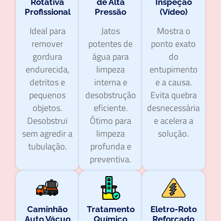
Rotativa
de Alta
Inspeção
Profissional
Pressão
(Vídeo)
Ideal para
Jatos
Mostra o
remover
potentes de
ponto exato
gordura
água para
do
endurecida,
limpeza
entupimento
detritos e
interna e
e a causa.
pequenos
desobstrução
Evita quebra
objetos.
eficiente.
desnecessária
Desobstrui
Ótimo para
e acelera a
sem agredir a
limpeza
solução.
tubulação.
profunda e
preventiva.
Caminhão
Tratamento
Eletro-Roto
Auto Vácuo
Químico
Reforçado