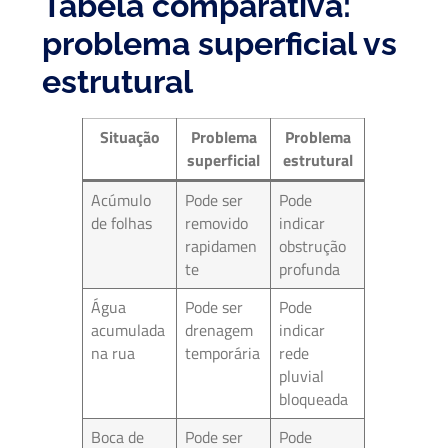
Tabela comparativa:
problema superficial vs
estrutural
Situação
Problema
Problema
superficial
estrutural
Acúmulo
Pode ser
Pode
de folhas
removido
indicar
rapidamen
obstrução
te
profunda
Água
Pode ser
Pode
acumulada
drenagem
indicar
na rua
temporária
rede
pluvial
bloqueada
Boca de
Pode ser
Pode