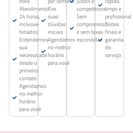
hora
por semana
justos e
rápido,
Atendimento
Tire
competitivos
limpo e
24 horas,
suas
Sem
profissional
inclusive
dúvidas
compromisso
Testes
feriados
iniciais
e sem taxas
finais e
Entendemos
Agendamos
escondidas
garantia
sua
no melhor
do
necessidade
horário
serviço
desde o
para você
primeiro
contato
Agendamos
no melhor
horário
para você