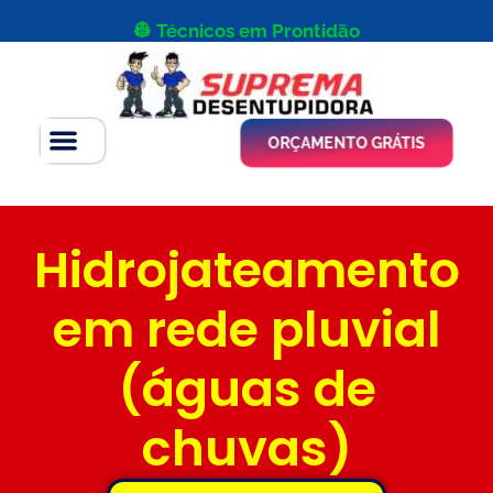
👷 Técnicos em Prontidão
ORÇAMENTO GRÁTIS
Hidrojateamento
em rede pluvial
(águas de
chuvas)