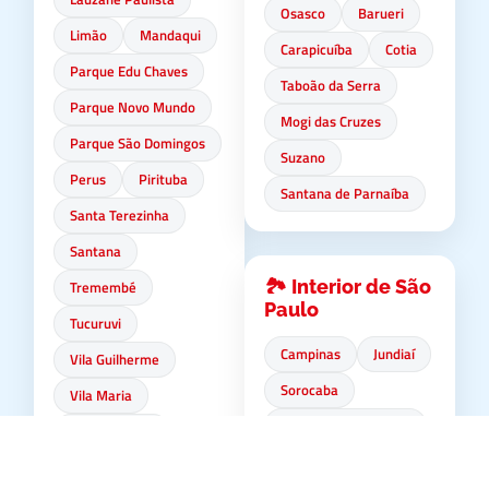
Osasco
Barueri
Limão
Mandaqui
Carapicuíba
Cotia
Parque Edu Chaves
Taboão da Serra
Parque Novo Mundo
Mogi das Cruzes
Parque São Domingos
Suzano
Perus
Pirituba
Santana de Parnaíba
Santa Terezinha
Santana
🏞️ Interior de São
Tremembé
Paulo
Tucuruvi
Campinas
Jundiaí
Vila Guilherme
Sorocaba
Vila Maria
São José dos Campos
Vila Medeiros
Indaiatuba
Vila Nova Cachoeiri
nha