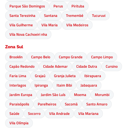
Parque São Domingos
Perus
Pirituba
Santa Terezinha
Santana
Tremembé
Tucuruvi
Vila Guilherme
Vila Maria
Vila Medeiros
Vila Nova Cachoeiri nha
Zona Sul
Brooklin
Campo Belo
Campo Grande
Campo Limpo
Capão Redondo
Cidade Ademar
Cidade Dutra
Cursino
Faria Lima
Grajaú
Granja Julieta
Ibirapuera
Interlagos
Ipiranga
Itaim Bibi
Jabaquara
Jardim Europa
Jardim São Luís
Moema
Morumbi
Paraisópolis
Parelheiros
Sacomã
Santo Amaro
Saúde
Socorro
Vila Andrade
Vila Mariana
Vila Olímpia