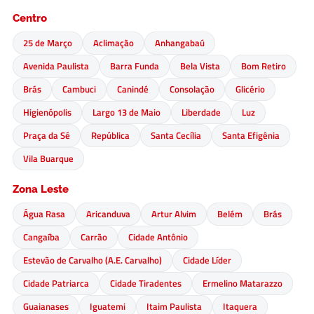
Centro
25 de Março
Aclimação
Anhangabaú
Avenida Paulista
Barra Funda
Bela Vista
Bom Retiro
Brás
Cambuci
Canindé
Consolação
Glicério
Higienópolis
Largo 13 de Maio
Liberdade
Luz
Praça da Sé
República
Santa Cecília
Santa Efigênia
Vila Buarque
Zona Leste
Água Rasa
Aricanduva
Artur Alvim
Belém
Brás
Cangaíba
Carrão
Cidade Antônio
Estevão de Carvalho (A.E. Carvalho)
Cidade Líder
Cidade Patriarca
Cidade Tiradentes
Ermelino Matarazzo
Guaianases
Iguatemi
Itaim Paulista
Itaquera