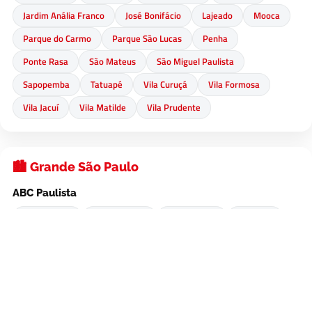
Jardim Anália Franco
José Bonifácio
Lajeado
Mooca
Parque do Carmo
Parque São Lucas
Penha
Ponte Rasa
São Mateus
São Miguel Paulista
Sapopemba
Tatuapé
Vila Curuçá
Vila Formosa
Vila Jacuí
Vila Matilde
Vila Prudente
🏙️ Grande São Paulo
ABC Paulista
Santo André
São Bernardo
São Caetano
Diadema
Mauá
Ribeirão Pires
Outras Cidades
Guarulhos
Osasco
Barueri
Carapicuíba
Cotia