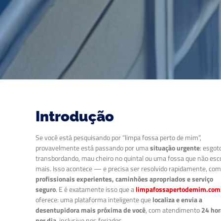
Introdução
Se você está pesquisando por “limpa fossa perto de mim”,
provavelmente está passando por uma
situação urgente
: esgot
transbordando, mau cheiro no quintal ou uma fossa que não esc
mais. Isso acontece — e precisa ser resolvido rapidamente, co
profissionais experientes, caminhões apropriados e serviço
seguro
. E é exatamente isso que a
limpafossapertodemim.com
oferece: uma plataforma inteligente que
localiza e envia a
desentupidora mais próxima de você
, com atendimento
24 ho
por dia
, inclusive nos feriados.