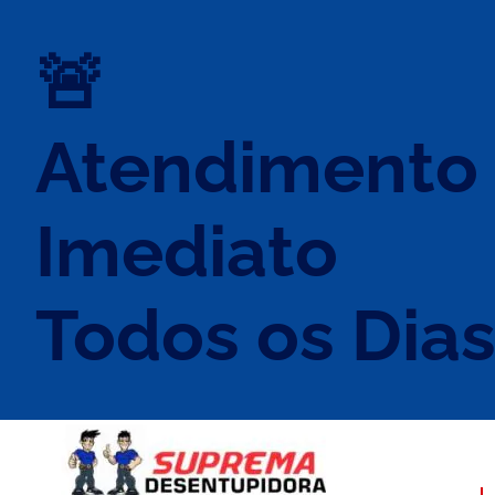
🚨
Atendimento
Imediato
Todos os Dia
DESENTUPID