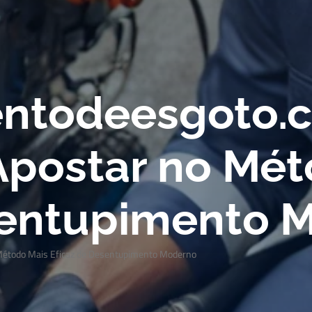
ntodeesgoto.c
Apostar no Mét
sentupimento 
Método Mais Eficaz de Desentupimento Moderno