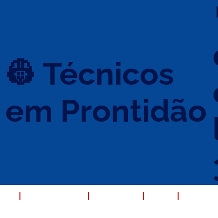
👷 Técnicos
em Prontidão
s
ORA
QUEM SOMOS
SERVIÇOS
FAQ