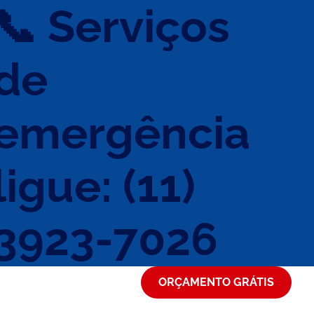
📞 Serviços
de
emergência
ligue: (11)
3923-7026
ORÇAMENTO GRÁTIS