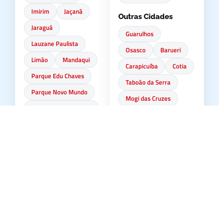
Imirim
Jaçanã
Outras Cidades
Jaraguá
Guarulhos
Lauzane Paulista
Osasco
Barueri
Limão
Mandaqui
Carapicuíba
Cotia
Parque Edu Chaves
Taboão da Serra
Parque Novo Mundo
Mogi das Cruzes
Parque São Domingos
Suzano
Perus
Pirituba
Santana de Parnaíba
Santa Terezinha
Santana
🏞️ Interior de São
Tremembé
Paulo
Tucuruvi
Campinas
Jundiaí
Vila Guilherme
Sorocaba