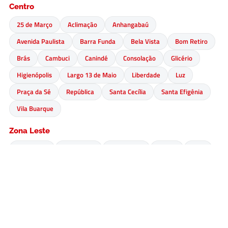
Centro
25 de Março
Aclimação
Anhangabaú
Avenida Paulista
Barra Funda
Bela Vista
Bom Retiro
Brás
Cambuci
Canindé
Consolação
Glicério
Higienópolis
Largo 13 de Maio
Liberdade
Luz
Praça da Sé
República
Santa Cecília
Santa Efigênia
Vila Buarque
Zona Leste
Água Rasa
Aricanduva
Artur Alvim
Belém
Brás
Cangaíba
Carrão
Cidade Antônio
Estevão de Carvalho (A.E. Carvalho)
Cidade Líder
Cidade Patriarca
Cidade Tiradentes
Ermelino Matarazzo
Guaianases
Iguatemi
Itaim Paulista
Itaquera