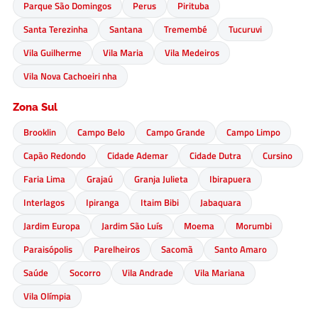
Parque São Domingos
Perus
Pirituba
Santa Terezinha
Santana
Tremembé
Tucuruvi
Vila Guilherme
Vila Maria
Vila Medeiros
Vila Nova Cachoeiri nha
Zona Sul
Brooklin
Campo Belo
Campo Grande
Campo Limpo
Capão Redondo
Cidade Ademar
Cidade Dutra
Cursino
Faria Lima
Grajaú
Granja Julieta
Ibirapuera
Interlagos
Ipiranga
Itaim Bibi
Jabaquara
Jardim Europa
Jardim São Luís
Moema
Morumbi
Paraisópolis
Parelheiros
Sacomã
Santo Amaro
Saúde
Socorro
Vila Andrade
Vila Mariana
Vila Olímpia