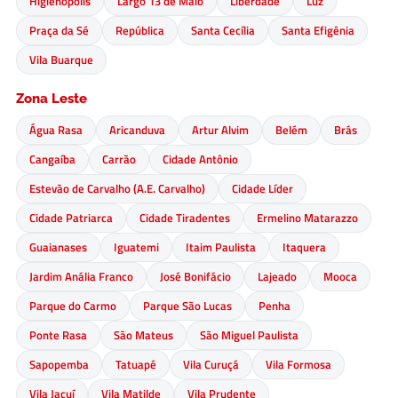
Higienópolis
Largo 13 de Maio
Liberdade
Luz
Praça da Sé
República
Santa Cecília
Santa Efigênia
Vila Buarque
Zona Leste
Água Rasa
Aricanduva
Artur Alvim
Belém
Brás
Cangaíba
Carrão
Cidade Antônio
Estevão de Carvalho (A.E. Carvalho)
Cidade Líder
Cidade Patriarca
Cidade Tiradentes
Ermelino Matarazzo
Guaianases
Iguatemi
Itaim Paulista
Itaquera
Jardim Anália Franco
José Bonifácio
Lajeado
Mooca
Parque do Carmo
Parque São Lucas
Penha
Ponte Rasa
São Mateus
São Miguel Paulista
Sapopemba
Tatuapé
Vila Curuçá
Vila Formosa
Vila Jacuí
Vila Matilde
Vila Prudente