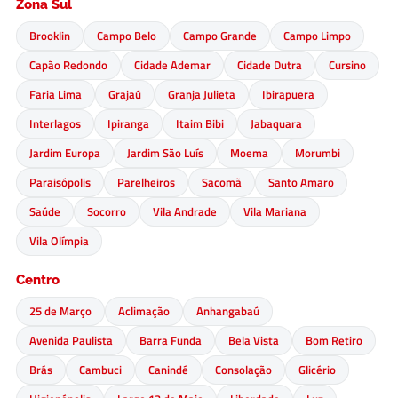
Zona Sul
Brooklin
Campo Belo
Campo Grande
Campo Limpo
Capão Redondo
Cidade Ademar
Cidade Dutra
Cursino
Faria Lima
Grajaú
Granja Julieta
Ibirapuera
Interlagos
Ipiranga
Itaim Bibi
Jabaquara
Jardim Europa
Jardim São Luís
Moema
Morumbi
Paraisópolis
Parelheiros
Sacomã
Santo Amaro
Saúde
Socorro
Vila Andrade
Vila Mariana
Vila Olímpia
Centro
25 de Março
Aclimação
Anhangabaú
Avenida Paulista
Barra Funda
Bela Vista
Bom Retiro
Brás
Cambuci
Canindé
Consolação
Glicério