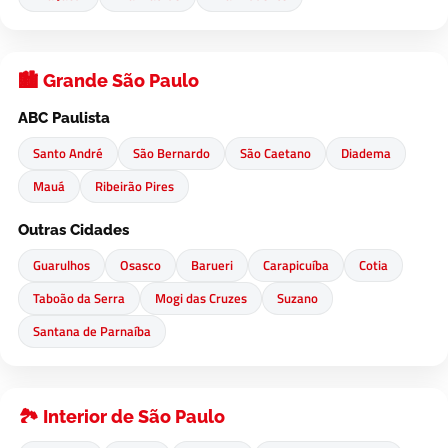
🏙️ Grande São Paulo
ABC Paulista
Santo André
São Bernardo
São Caetano
Diadema
Mauá
Ribeirão Pires
Outras Cidades
Guarulhos
Osasco
Barueri
Carapicuíba
Cotia
Taboão da Serra
Mogi das Cruzes
Suzano
Santana de Parnaíba
🏞️ Interior de São Paulo