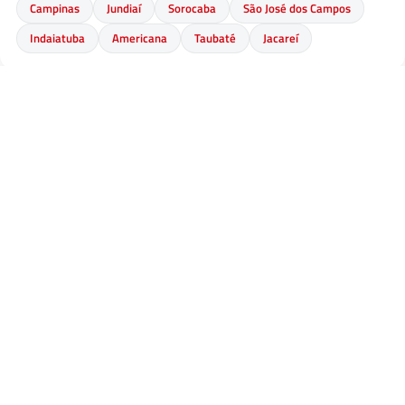
Campinas
Jundiaí
Sorocaba
São José dos Campos
Indaiatuba
Americana
Taubaté
Jacareí
🌊 Litoral Norte
Ubatuba
Caraguatatuba
São Sebastião
Ilhabela
🏢 Baixada Santista
Bertioga
Guarujá
Santos
São Vicente
Praia Grande
Ubatuba
Caraguatatuba
Mongaguá
Itanhaém
Peruíbe
🌴 Litoral Sul