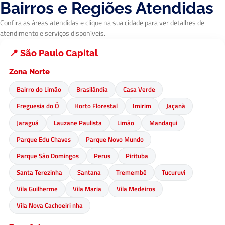
Bairros e Regiões Atendidas
Confira as áreas atendidas e clique na sua cidade para ver detalhes de
atendimento e serviços disponíveis.
📍 São Paulo Capital
Zona Norte
Bairro do Limão
Brasilândia
Casa Verde
Freguesia do Ó
Horto Florestal
Imirim
Jaçanã
Jaraguá
Lauzane Paulista
Limão
Mandaqui
Parque Edu Chaves
Parque Novo Mundo
Parque São Domingos
Perus
Pirituba
Santa Terezinha
Santana
Tremembé
Tucuruvi
Vila Guilherme
Vila Maria
Vila Medeiros
Vila Nova Cachoeiri nha