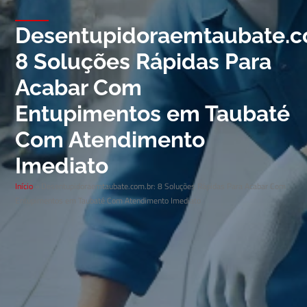
Desentupidoraemtaubate.c
8 Soluções Rápidas Para
Acabar Com
Entupimentos em Taubaté
Com Atendimento
Imediato
Início
»
Desentupidoraemtaubate.com.br: 8 Soluções Rápidas Para Acabar Com
Entupimentos em Taubaté Com Atendimento Imediato