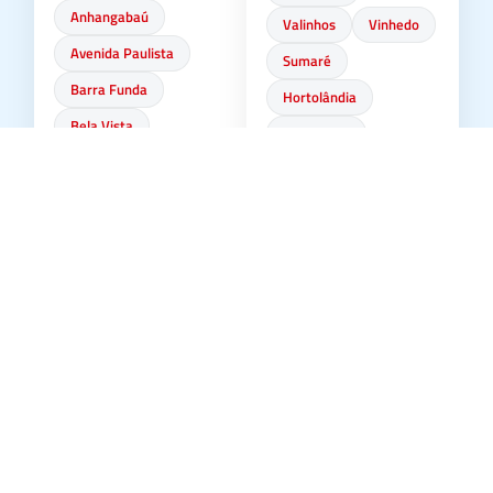
Anhangabaú
Valinhos
Vinhedo
Avenida Paulista
Sumaré
Barra Funda
Hortolândia
Bela Vista
Indaiatuba
Bom Retiro
Brás
Americana
Cambuci
Canindé
Santa Bárbara
d’Oeste
Consolação
Paulínia
Glicério
Cosmópolis
Higienópolis
Nova Odessa
Largo 13 de Maio
Itatiba
Liberdade
Luz
Praça da Sé
República
🌎 Curitiba e
Região
Santa Cecília