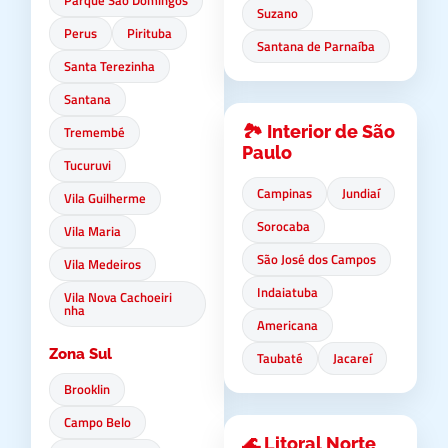
Parque São Domingos
Suzano
Perus
Pirituba
Santana de Parnaíba
Santa Terezinha
Santana
🏞️ Interior de São
Tremembé
Paulo
Tucuruvi
Campinas
Jundiaí
Vila Guilherme
Sorocaba
Vila Maria
São José dos Campos
Vila Medeiros
Indaiatuba
Vila Nova Cachoeiri
nha
Americana
Zona Sul
Taubaté
Jacareí
Brooklin
Campo Belo
🌊 Litoral Norte