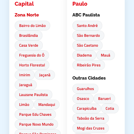
Capital
Paulo
Zona Norte
ABC Paulista
Bairro do Limão
Santo André
Brasilândia
São Bernardo
Casa Verde
São Caetano
Freguesia do Ó
Diadema
Mauá
Horto Florestal
Ribeirão Pires
Imirim
Jaçanã
Outras Cidades
Jaraguá
Guarulhos
Lauzane Paulista
Osasco
Barueri
Limão
Mandaqui
Carapicuíba
Cotia
Parque Edu Chaves
Taboão da Serra
Parque Novo Mundo
Mogi das Cruzes