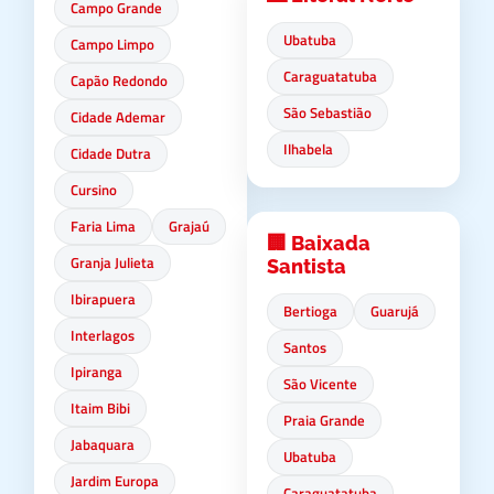
Campo Grande
Ubatuba
Campo Limpo
Caraguatatuba
Capão Redondo
São Sebastião
Cidade Ademar
Ilhabela
Cidade Dutra
Cursino
Faria Lima
Grajaú
🏢 Baixada
Granja Julieta
Santista
Ibirapuera
Bertioga
Guarujá
Interlagos
Santos
Ipiranga
São Vicente
Itaim Bibi
Praia Grande
Jabaquara
Ubatuba
Jardim Europa
Caraguatatuba