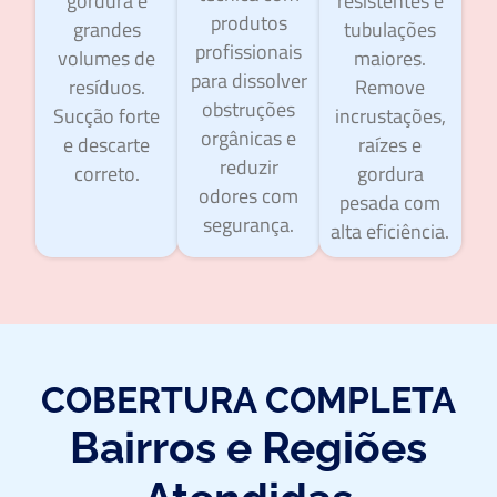
gordura e
resistentes e
produtos
grandes
tubulações
profissionais
volumes de
maiores.
para dissolver
resíduos.
Remove
obstruções
Sucção forte
incrustações,
orgânicas e
e descarte
raízes e
reduzir
correto.
gordura
odores com
pesada com
segurança.
alta eficiência.
COBERTURA COMPLETA
Bairros e Regiões