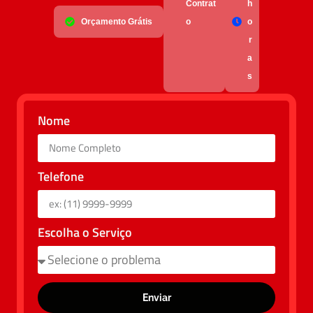
Contrat
h
Orçamento Grátis
o
o
r
a
s
Nome
Telefone
Escolha o Serviço
Enviar