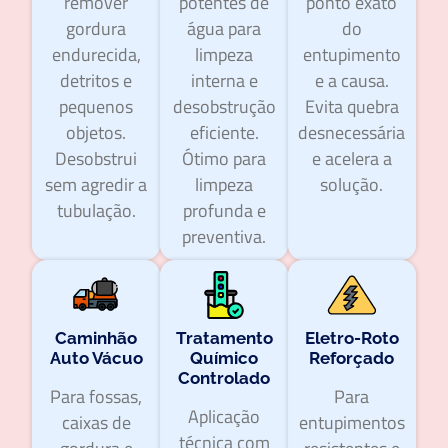
remover
potentes de
ponto exato
gordura
água para
do
endurecida,
limpeza
entupimento
detritos e
interna e
e a causa.
pequenos
desobstrução
Evita quebra
objetos.
eficiente.
desnecessária
Desobstrui
Ótimo para
e acelera a
sem agredir a
limpeza
solução.
tubulação.
profunda e
preventiva.
Caminhão
Tratamento
Eletro-Roto
Auto Vácuo
Químico
Reforçado
Controlado
Para fossas,
Para
Aplicação
caixas de
entupimentos
técnica com