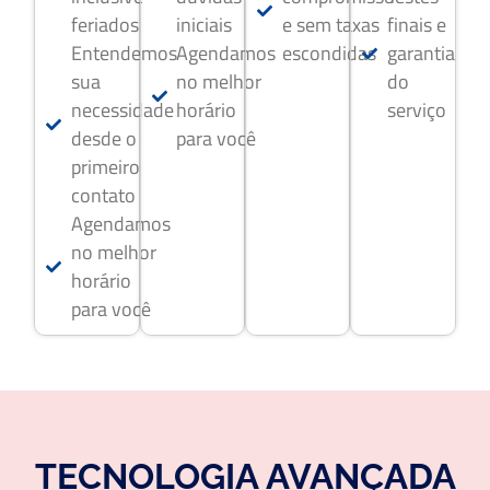
feriados
iniciais
e sem taxas
finais e
Entendemos
Agendamos
escondidas
garantia
sua
no melhor
do
necessidade
horário
serviço
desde o
para você
primeiro
contato
Agendamos
no melhor
horário
para você
TECNOLOGIA AVANÇADA