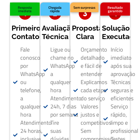
Resposta
Chegada
Sem surpresas
Resultado
imediata
rápida
garantido
Primeiro
Avaliação
Proposta
Solução
Contato
Técnica
Clara
Executada
Fale
Ligue ou
Orçamento
Início
conosco
chame no
detalhado
imediato
por
WhatsApp
e fácil de
após sua
WhatsApp
a
entender
aprovação
ou
qualquer
Explicamos
Técnicas
telefone,
hora
cada etapa
seguras e
a
Atendimento
do serviço
eficientes
qualquer
24h, 7 dias
Valores
Serviço
hora
por semana
justos e
rápido,
Atendimento
Tire
competitivos
limpo e
24 horas,
suas
Sem
profissional
inclusive
dúvidas
compromisso
Testes