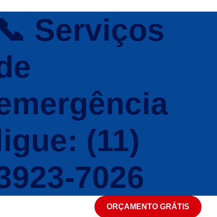
📞 Serviços
de
emergência
ligue: (11)
3923-7026
ORÇAMENTO GRÁTIS