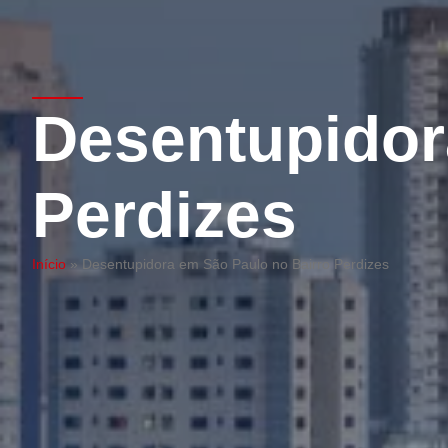
Desentupidor
Perdizes
Início
»
Desentupidora em São Paulo no Bairro Perdizes