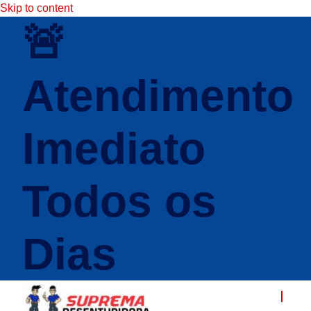
Skip to content
🚨
Atendimento
Imediato
Todos os
Dias
DESENTUPIDORA
Q