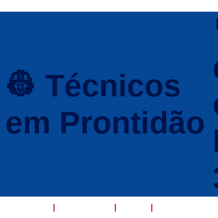
👷 Técnicos
em Prontidão
UEM SOMOS
SERVIÇOS
FAQ