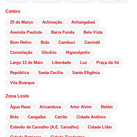
Centro
25 de Março
Aclimação
Anhangabaú
Avenida Paulista
Barra Funda
Bela Vista
Bom Retiro
Brás
Cambuci
Canindé
Consolação
Glicério
Higienópolis
Largo 13 de Maio
Liberdade
Luz
Praça da Sé
República
Santa Cecília
Santa Efigênia
Vila Buarque
Zona Leste
Água Rasa
Aricanduva
Artur Alvim
Belém
Brás
Cangaíba
Carrão
Cidade Antônio
Estevão de Carvalho (A.E. Carvalho)
Cidade Líder