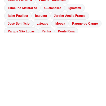
Cidade Patriarca
Cidade Tiradentes
Ermelino Matarazzo
Guaianases
Iguatemi
Itaim Paulista
Itaquera
Jardim Anália Franco
José Bonifácio
Lajeado
Mooca
Parque do Carmo
Parque São Lucas
Penha
Ponte Rasa
São Mateus
São Miguel Paulista
Sapopemba
Tatuapé
Vila Curuçá
Vila Formosa
Vila Jacuí
Vila Matilde
Vila Prudente
🏙️ Grande São Paulo
ABC Paulista
Santo André
São Bernardo
São Caetano
Diadema
Mauá
Ribeirão Pires