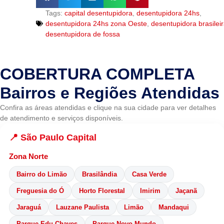
Tags:
capital desentupidora
,
desentupidora 24hs
,
desentupidora 24hs zona Oeste
,
desentupidora brasilei
desentupidora de fossa
COBERTURA COMPLETA
Bairros e Regiões Atendidas
Confira as áreas atendidas e clique na sua cidade para ver detalhes
de atendimento e serviços disponíveis.
📍 São Paulo Capital
Zona Norte
Bairro do Limão
Brasilândia
Casa Verde
Freguesia do Ó
Horto Florestal
Imirim
Jaçanã
Jaraguá
Lauzane Paulista
Limão
Mandaqui
Parque Edu Chaves
Parque Novo Mundo