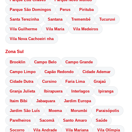
Parque São Domingos
Perus
Pirituba
Santa Terezinha
Santana
Tremembé
Tucuruvi
Vila Guilherme
Vila Maria
Vila Medeiros
Vila Nova Cachoeiri nha
Zona Sul
Brooklin
Campo Belo
Campo Grande
Campo Limpo
Capão Redondo
Cidade Ademar
Cidade Dutra
Cursino
Faria Lima
Grajaú
Granja Julieta
Ibirapuera
Interlagos
Ipiranga
Itaim Bibi
Jabaquara
Jardim Europa
Jardim São Luís
Moema
Morumbi
Paraisópolis
Parelheiros
Sacomã
Santo Amaro
Saúde
Socorro
Vila Andrade
Vila Mariana
Vila Olímpia