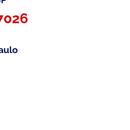
-7026
aulo