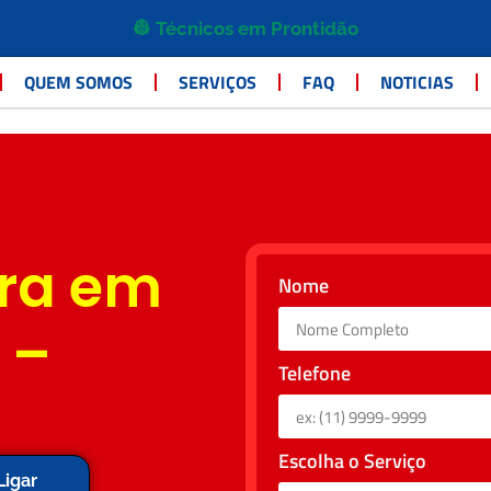
👷 Técnicos em Prontidão
QUEM SOMOS
SERVIÇOS
FAQ
NOTICIAS
ra em
Nome
 –
Telefone
Escolha o Serviço
Ligar