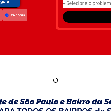
agora
o
24 horas
e de São Paulo e Bairro da S
ARA TODOS OS BAIRROS de 