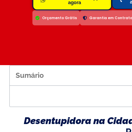
agora
Orçamento Grátis
Garantia em Contrat
Sumário
Desentupidora na Cidad
P