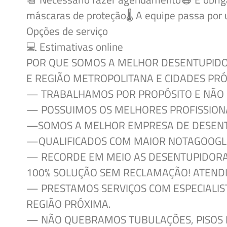
máscaras de proteção🌡 A equipe passa por 
Opções
de serviço
💻 Estimativas online
POR QUE SOMOS
A MELHOR DESENTUPIDO
E REGIÃO METROPOLITANA E CIDADES PR
— TRABALHAMOS
POR PROPÓSITO E NÃO 
— POSSUIMOS
OS MELHORES PROFISSION
—
SOMOS A MELHOR EMPRESA DE
DESEN
—
QUALIFICADOS COM MAIOR NOTA
GOOGL
— RECORDE
EM MEIO AS DESENTUPIDORA
100% SOLUÇÃO SEM RECLAMAÇÃO! ATEND
— PRESTAMOS
SERVIÇOS COM ESPECIALIS
REGIÃO PRÓXIMA.
— NÃO
QUEBRAMOS TUBULAÇÕES, PISOS E 