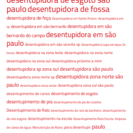
paulo
desentupidora de fossa
desentupidora de foça
Desentupidora em Santo Amaro
desentupidora em
desentupidora em são
desentupidora em são bernardo
sp
desentupidora em são
bernardo do campo
paulo
desentupidora em são vicente sp
Desentupidora Lapa serviços 24
desentupidora na zona leste
desentupidora na zona norte
horas
desentupidora na zona sul
desentupidora próximo a mim
desentupidora são paulo
desentupidora sp zona sul
desentupidora zona norte são
desentupidora zona norte sp
paulo
desentupidora zona sul são paulo
desentupidora zona oeste
desentupimento de esgoto
desentupimento de canos
desentupimento de pia
desentupimento de pia de cozinha
Desentupimento de Ralo
desentupimento de ralo de banheiro
desentupimento
desentupimento na escola
de ralo esgoto
Desentupimento Ralo Escola
limpeza
paulo
para desentupir
de caixas de água
Manutenção de Ralos