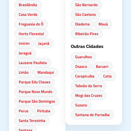
Brasilândia
São Bernardo
Casa Verde
São Caetano
Freguesia do Ó
Diadema
Mauá
Horto Florestal
Ribeirão Pires
Imirim
Jaçanã
Outras Cidades
Jaraguá
Guarulhos
Lauzane Paulista
Osasco
Barueri
Limão
Mandaqui
Carapicuíba
Cotia
Parque Edu Chaves
Taboão da Serra
Parque Novo Mundo
Mogi das Cruzes
Parque São Domingos
Suzano
Perus
Pirituba
Santana de Parnaíba
Santa Terezinha
Santana