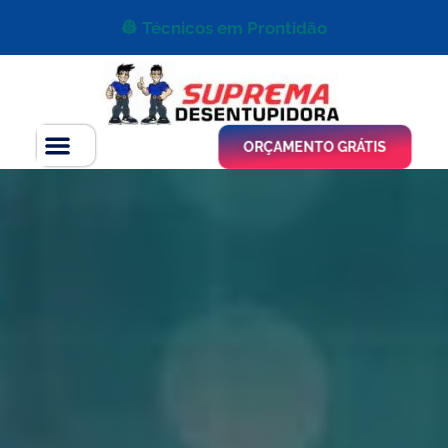
👷 Técnicos em Prontidão
ORÇAMENTO GRÁTIS