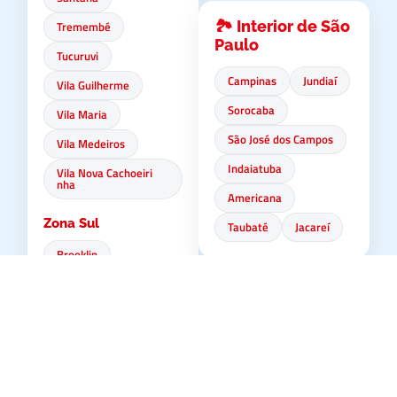
🏞️ Interior de São
Tremembé
Paulo
Tucuruvi
Campinas
Jundiaí
Vila Guilherme
Sorocaba
Vila Maria
São José dos Campos
Vila Medeiros
Indaiatuba
Vila Nova Cachoeiri
nha
Americana
Zona Sul
Taubaté
Jacareí
Brooklin
Campo Belo
🌊 Litoral Norte
Campo Grande
Ubatuba
Campo Limpo
Caraguatatuba
Capão Redondo
São Sebastião