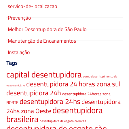
servico-de-localizacao
Prevenção
Melhor Desentupidora de São Paulo
Manutenção de Encanamentos
Instalação
Tags
capital desentupidora
como desentupimento de
desentupidora 24 horas zona sul
vaso sanitário
desentupidora 24h
desentupidora 24horas zona
desentupidora 24hs
desentupidora
NORTE
desentupidora
24hs zona Oeste
brasileira
desentupidora de esgoto 24 horas
desentupidora de esgoto são