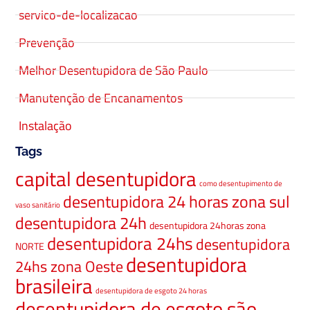
servico-de-localizacao
Prevenção
Melhor Desentupidora de São Paulo
Manutenção de Encanamentos
Instalação
Tags
capital desentupidora
como desentupimento de
desentupidora 24 horas zona sul
vaso sanitário
desentupidora 24h
desentupidora 24horas zona
desentupidora 24hs
desentupidora
NORTE
desentupidora
24hs zona Oeste
brasileira
desentupidora de esgoto 24 horas
desentupidora de esgoto são