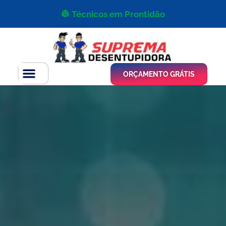
👷 Técnicos em Prontidão
ORÇAMENTO GRÁTIS