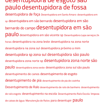
paulo
desentupidora de fossa
desentupidora de foça
Desentupidora em Santo Amaro
desentupidora em
desentupidora em são
desentupidora em são bernardo
sp
desentupidora em são
bernardo do campo
paulo
desentupidora em são vicente sp
Desentupidora Lapa serviços 24
desentupidora na zona leste
desentupidora na zona norte
horas
desentupidora na zona sul
desentupidora próximo a mim
desentupidora são paulo
desentupidora sp zona sul
desentupidora zona norte são
desentupidora zona norte sp
paulo
desentupidora zona sul são paulo
desentupidora zona oeste
desentupimento de esgoto
desentupimento de canos
desentupimento de pia
desentupimento de pia de cozinha
Desentupimento de Ralo
desentupimento de ralo de banheiro
desentupimento
desentupimento na escola
de ralo esgoto
Desentupimento Ralo Escola
limpeza
paulo
para desentupir
de caixas de água
Manutenção de Ralos