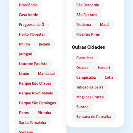
Brasilândia
São Bernardo
Casa Verde
São Caetano
Freguesia do Ó
Diadema
Mauá
Horto Florestal
Ribeirão Pires
Imirim
Jaçanã
Outras Cidades
Jaraguá
Guarulhos
Lauzane Paulista
Osasco
Barueri
Limão
Mandaqui
Carapicuíba
Cotia
Parque Edu Chaves
Taboão da Serra
Parque Novo Mundo
Mogi das Cruzes
Parque São Domingos
Suzano
Perus
Pirituba
Santana de Parnaíba
Santa Terezinha
Santana