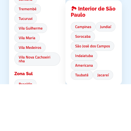
🏞️ Interior de São
Tremembé
Paulo
Tucuruvi
Campinas
Jundiaí
Vila Guilherme
Sorocaba
Vila Maria
São José dos Campos
Vila Medeiros
Indaiatuba
Vila Nova Cachoeiri
nha
Americana
Zona Sul
Taubaté
Jacareí
Brooklin
Campo Belo
🌊 Litoral Norte
Campo Grande
Ubatuba
Campo Limpo
Caraguatatuba
Capão Redondo
São Sebastião