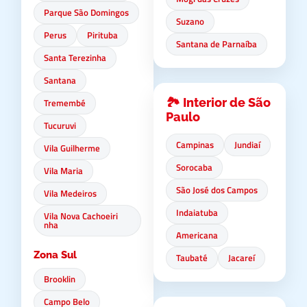
Parque São Domingos
Suzano
Perus
Pirituba
Santana de Parnaíba
Santa Terezinha
Santana
🏞️ Interior de São
Tremembé
Paulo
Tucuruvi
Campinas
Jundiaí
Vila Guilherme
Sorocaba
Vila Maria
São José dos Campos
Vila Medeiros
Indaiatuba
Vila Nova Cachoeiri
nha
Americana
Zona Sul
Taubaté
Jacareí
Brooklin
Campo Belo