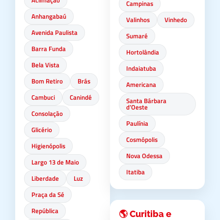
Aclimação
Campinas
Anhangabaú
Valinhos
Vinhedo
Avenida Paulista
Sumaré
Barra Funda
Hortolândia
Bela Vista
Indaiatuba
Bom Retiro
Brás
Americana
Cambuci
Canindé
Santa Bárbara
d’Oeste
Consolação
Paulínia
Glicério
Cosmópolis
Higienópolis
Nova Odessa
Largo 13 de Maio
Itatiba
Liberdade
Luz
Praça da Sé
República
🌎 Curitiba e