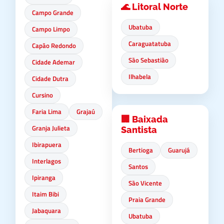
🌊 Litoral Norte
Campo Grande
Ubatuba
Campo Limpo
Caraguatatuba
Capão Redondo
São Sebastião
Cidade Ademar
Ilhabela
Cidade Dutra
Cursino
Faria Lima
Grajaú
🏢 Baixada
Granja Julieta
Santista
Ibirapuera
Bertioga
Guarujá
Interlagos
Santos
Ipiranga
São Vicente
Itaim Bibi
Praia Grande
Jabaquara
Ubatuba