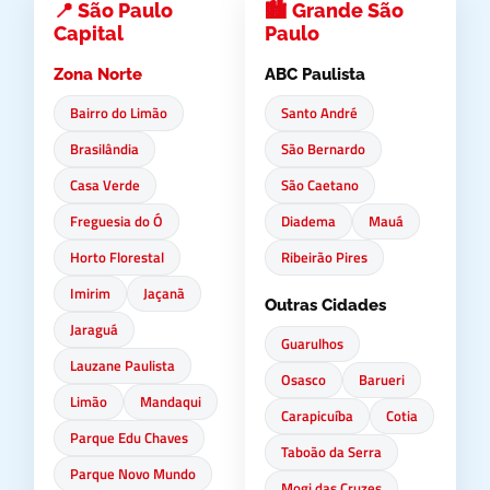
📍 São Paulo
🏙️ Grande São
Capital
Paulo
Zona Norte
ABC Paulista
Bairro do Limão
Santo André
Brasilândia
São Bernardo
Casa Verde
São Caetano
Freguesia do Ó
Diadema
Mauá
Horto Florestal
Ribeirão Pires
Imirim
Jaçanã
Outras Cidades
Jaraguá
Guarulhos
Lauzane Paulista
Osasco
Barueri
Limão
Mandaqui
Carapicuíba
Cotia
Parque Edu Chaves
Taboão da Serra
Parque Novo Mundo
Mogi das Cruzes