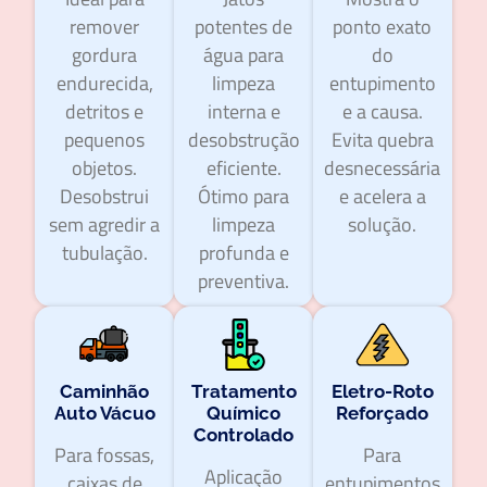
remover
potentes de
ponto exato
gordura
água para
do
endurecida,
limpeza
entupimento
detritos e
interna e
e a causa.
pequenos
desobstrução
Evita quebra
objetos.
eficiente.
desnecessária
Desobstrui
Ótimo para
e acelera a
sem agredir a
limpeza
solução.
tubulação.
profunda e
preventiva.
Caminhão
Tratamento
Eletro-Roto
Auto Vácuo
Químico
Reforçado
Controlado
Para fossas,
Para
Aplicação
caixas de
entupimentos