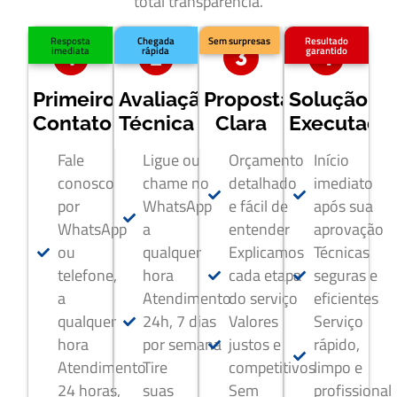
total transparência.
Resposta
Chegada
Sem surpresas
Resultado
imediata
rápida
garantido
Primeiro
Avaliação
Proposta
Solução
Contato
Técnica
Clara
Executada
Fale
Ligue ou
Orçamento
Início
conosco
chame no
detalhado
imediato
por
WhatsApp
e fácil de
após sua
WhatsApp
a
entender
aprovação
ou
qualquer
Explicamos
Técnicas
telefone,
hora
cada etapa
seguras e
a
Atendimento
do serviço
eficientes
qualquer
24h, 7 dias
Valores
Serviço
hora
por semana
justos e
rápido,
Atendimento
Tire
competitivos
limpo e
24 horas,
suas
Sem
profissional