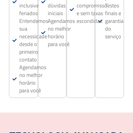
inclusive
dúvidas
compromisso
Testes
feriados
iniciais
e sem taxas
finais e
Entendemos
Agendamos
escondidas
garantia
sua
no melhor
do
necessidade
horário
serviço
desde o
para você
primeiro
contato
Agendamos
no melhor
horário
para você