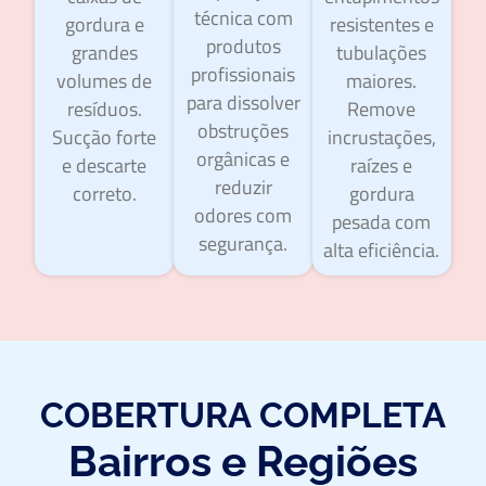
técnica com
gordura e
resistentes e
produtos
grandes
tubulações
profissionais
volumes de
maiores.
para dissolver
resíduos.
Remove
obstruções
Sucção forte
incrustações,
orgânicas e
e descarte
raízes e
reduzir
correto.
gordura
odores com
pesada com
segurança.
alta eficiência.
COBERTURA COMPLETA
Bairros e Regiões