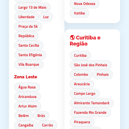
Nova Odessa
Largo 13 de Maio
Itatiba
Liberdade
Luz
Praça da Sé
República
🌎 Curitiba e
Região
Santa Cecília
Santa Efigênia
Curitiba
Vila Buarque
São José dos Pinhais
Colombo
Pinhais
Zona Leste
Araucária
Água Rasa
Campo Largo
Aricanduva
Almirante Tamandaré
Artur Alvim
Fazenda Rio Grande
Belém
Brás
Piraquara
Cangaíba
Carrão