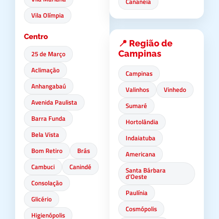
Cananéia
Vila Olímpia
Centro
📍 Região de
Campinas
25 de Março
Aclimação
Campinas
Anhangabaú
Valinhos
Vinhedo
Avenida Paulista
Sumaré
Barra Funda
Hortolândia
Bela Vista
Indaiatuba
Bom Retiro
Brás
Americana
Cambuci
Canindé
Santa Bárbara
d’Oeste
Consolação
Paulínia
Glicério
Cosmópolis
Higienópolis