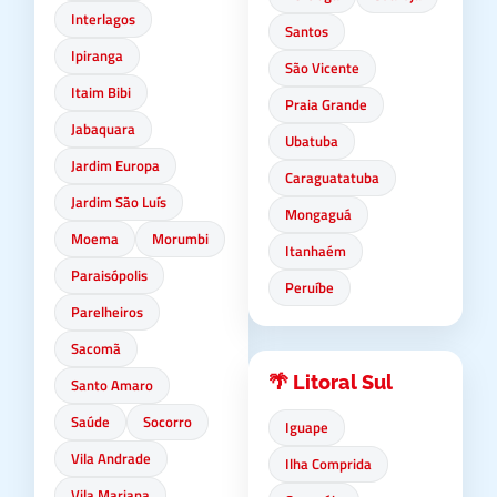
Interlagos
Santos
Ipiranga
São Vicente
Itaim Bibi
Praia Grande
Jabaquara
Ubatuba
Jardim Europa
Caraguatatuba
Jardim São Luís
Mongaguá
Moema
Morumbi
Itanhaém
Paraisópolis
Peruíbe
Parelheiros
Sacomã
🌴 Litoral Sul
Santo Amaro
Saúde
Socorro
Iguape
Vila Andrade
Ilha Comprida
Vila Mariana