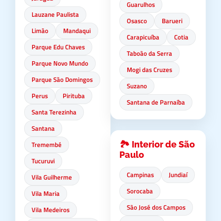
Guarulhos
Lauzane Paulista
Osasco
Barueri
Limão
Mandaqui
Carapicuíba
Cotia
Parque Edu Chaves
Taboão da Serra
Parque Novo Mundo
Mogi das Cruzes
Parque São Domingos
Suzano
Perus
Pirituba
Santana de Parnaíba
Santa Terezinha
Santana
🏞️ Interior de São
Tremembé
Paulo
Tucuruvi
Campinas
Jundiaí
Vila Guilherme
Sorocaba
Vila Maria
São José dos Campos
Vila Medeiros