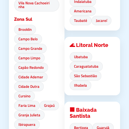
Indaiatuba
Vila Nova Cachoeiri
nha
Americana
Zona Sul
Taubaté
Jacareí
Brooklin
Campo Belo
🌊 Litoral Norte
Campo Grande
Ubatuba
Campo Limpo
Caraguatatuba
Capão Redondo
São Sebastião
Cidade Ademar
Ilhabela
Cidade Dutra
Cursino
Faria Lima
Grajaú
🏢 Baixada
Granja Julieta
Santista
Ibirapuera
Bertioga
Guarujá