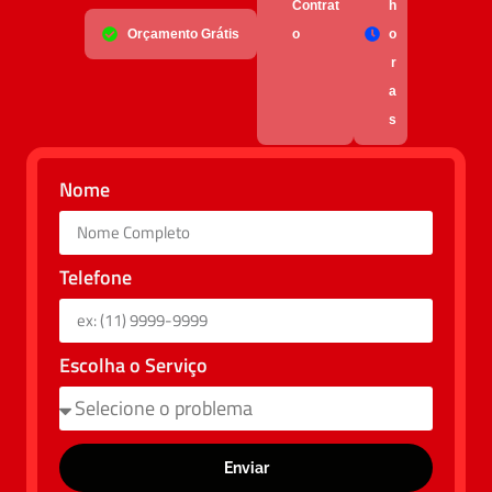
Contrat
h
Orçamento Grátis
o
o
r
a
s
Nome
Telefone
Escolha o Serviço
Enviar