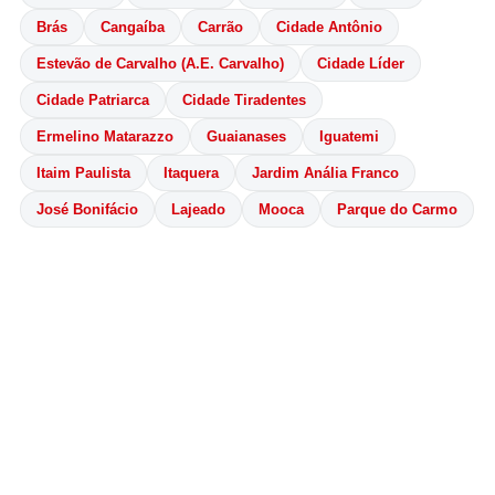
Brás
Cangaíba
Carrão
Cidade Antônio
Estevão de Carvalho (A.E. Carvalho)
Cidade Líder
Cidade Patriarca
Cidade Tiradentes
Ermelino Matarazzo
Guaianases
Iguatemi
Itaim Paulista
Itaquera
Jardim Anália Franco
José Bonifácio
Lajeado
Mooca
Parque do Carmo
Parque São Lucas
Penha
Ponte Rasa
São Mateus
São Miguel Paulista
Sapopemba
Tatuapé
Vila Curuçá
Vila Formosa
Vila Jacuí
Vila Matilde
Vila Prudente
🏙️ Grande São Paulo
ABC Paulista