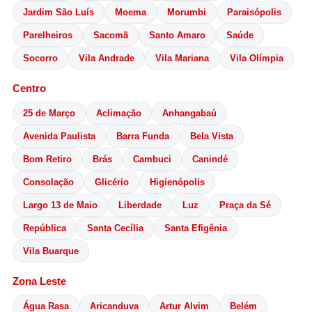
Jardim São Luís
Moema
Morumbi
Paraisópolis
Parelheiros
Sacomã
Santo Amaro
Saúde
Socorro
Vila Andrade
Vila Mariana
Vila Olímpia
Centro
25 de Março
Aclimação
Anhangabaú
Avenida Paulista
Barra Funda
Bela Vista
Bom Retiro
Brás
Cambuci
Canindé
Consolação
Glicério
Higienópolis
Largo 13 de Maio
Liberdade
Luz
Praça da Sé
República
Santa Cecília
Santa Efigênia
Vila Buarque
Zona Leste
Água Rasa
Aricanduva
Artur Alvim
Belém