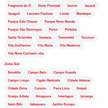
Freguesia do Ó
Horto Florestal
Imirim
Jaçanã
Jaraguá
Lauzane Paulista
Limão
Mandaqui
Parque Edu Chaves
Parque Novo Mundo
Parque São Domingos
Perus
Pirituba
Santa Terezinha
Santana
Tremembé
Tucuruvi
Vila Guilherme
Vila Maria
Vila Medeiros
Vila Nova Cachoeiri nha
Zona Sul
Brooklin
Campo Belo
Campo Grande
Campo Limpo
Capão Redondo
Cidade Ademar
Cidade Dutra
Cursino
Faria Lima
Grajaú
Granja Julieta
Ibirapuera
Interlagos
Ipiranga
Itaim Bibi
Jabaquara
Jardim Europa